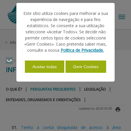
Este sítio utiliza cookies para melhorar a sua
experiência de navegação e para fins
estatísticos. Se consente a sua utilização
seleccione «Aceitar Todos». Se decidir não
Help/Support
General Conditions
Conditionality
permitir certos tipos de cookies seleccione
THE IFAP
Informações Gerais
Perguntas Frequentes
«Gerir Cookies». Caso pretenda saber mais,
consulte a nossa
Politica de Privacidade.
HELP/SUPPORT
Faça Swipe para ver o menu
Aceitar todas
Gerir Cookies
INFORMAÇÕES GERAIS
INFORMATIONS
|
|
|
O QUE É?
PERGUNTAS FREQUENTES
LEGISLAÇÃO
|
ENTIDADES, ORGANISMOS E ORIENTAÇÕES
STATISTICS
Updated on 2024/10/30
PAYMENTS
01.
Tenho a conta bloqueada de acesso à área