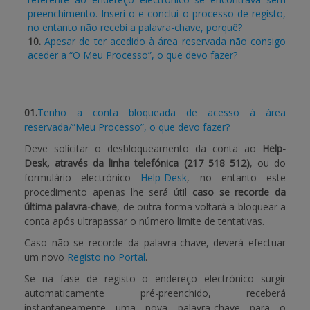
preenchimento. Inseri-o e conclui o processo de registo,
no entanto não recebi a palavra-chave, porquê?
10.
Apesar de ter acedido à área reservada não consigo
aceder a “O Meu Processo”, o que devo fazer?
01.
Tenho a conta bloqueada de acesso à área
reservada/”Meu Processo”, o que devo fazer?
Deve solicitar o desbloqueamento da conta ao
Help-
Desk, através da linha telefónica (217 518 512)
, ou do
formulário electrónico
Help-Desk
, no entanto este
procedimento apenas lhe será útil
caso se recorde da
última palavra-chave
, de outra forma voltará a bloquear a
conta após ultrapassar o número limite de tentativas.
Caso não se recorde da palavra-chave, deverá efectuar
um novo
Registo no Portal
.
Se na fase de registo o endereço electrónico surgir
automaticamente pré-preenchido, receberá
instantaneamente uma nova palavra-chave para o