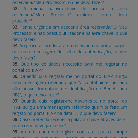
reservada/”Meu Processo”, o que devo fazer?
02.
A minha palavra-chave de acesso à área
BENEFICIARY SUPPORT
reservada/”Meu Processo” expirou, como devo
proceder?
03.
Tenho urgência em aceder à área reservada/”O Meu
Processo” e não possuo utilizador e palavra-chave, o que
Login / Register
devo fazer?
04.
Ao procurar aceder à área reservada do portal surgiu-
me uma mensagem de falha de autenticação, o que
devo fazer?
05.
Que tipo de dados necessito para me registar no
portal do IFAP?
06.
Quando quis registar-me no portal do IFAP surgiu
uma mensagem referindo que “o contribuinte indicado
não possui formulário de Identificação de Beneficiário
(IB)”, o que devo fazer?
07.
Quando quis registar-me novamente no portal do
IFAP surgiu uma mensagem referindo que “Foi feito um
registo no portal IFAP na data…”, o que devo fazer?
08.
Caso pretenda receber a palavra-chave através de e-
mail como devo proceder?
09.
Ao efectuar novo registo constatei que o campo
referente ao endereço electrónico se encontrava sem