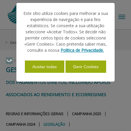
Este sítio utiliza cookies para melhorar a sua
experiência de navegação e para fins
estatísticos. Se consente a sua utilização
seleccione «Aceitar Todos». Se decidir não
Help/Support
General Conditions
permitir certos tipos de cookies seleccione
THE IFAP
Gestão Financeira PEPAC
Legislação
«Gerir Cookies». Caso pretenda saber mais,
consulte a nossa
Politica de Privacidade.
HELP/SUPPORT
Faça Swipe para ver o menu
Aceitar todas
Gerir Cookies
GESTÃO FINANCEIRA PEPAC
INFORMATIONS
DOS PAGAMENTOS DIRETOS, INCLUINDO APOIOS
ASSOCIADOS AO RENDIMENTO E ECORREGIMES
STATISTICS
|
|
REGRAS E INFORMAÇÕES GERAIS
CAMPANHA 2025
PAYMENTS
|
|
CAMPANHA 2024
LEGISLAÇÃO