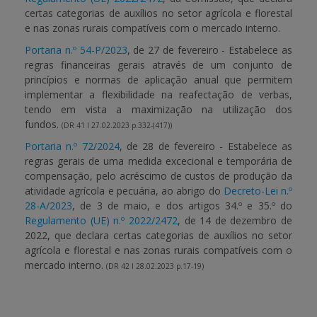
certas categorias de auxílios no setor agrícola e florestal
e nas zonas rurais compatíveis com o mercado interno.
Portaria n.º 54-P/2023
, de 27 de fevereiro - Estabelece as
regras financeiras gerais através de um conjunto de
princípios e normas de aplicação anual que permitem
implementar a flexibilidade na reafectação de verbas,
tendo em vista a maximização na utilização dos
fundos.
(DR 41 I 27.02.2023 p.332-(417))
Portaria n.º 72/2024
, de 28 de fevereiro - Estabelece as
regras gerais de uma medida excecional e temporária de
compensação, pelo acréscimo de custos de produção da
atividade agrícola e pecuária, ao abrigo do
Decreto-Lei n.º
28-A/2023
, de 3 de maio, e dos artigos 34.º e 35.º do
Regulamento (UE) n.º 2022/2472
, de 14 de dezembro de
2022, que declara certas categorias de auxílios no setor
agrícola e florestal e nas zonas rurais compatíveis com o
mercado interno.
(DR 42 I 28.02.2023 p.17-19)