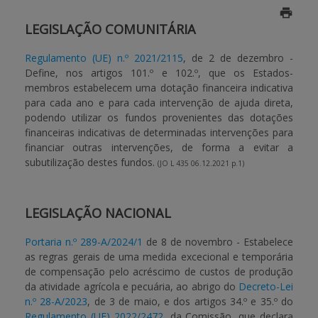
LEGISLAÇÃO COMUNITÁRIA
BENEFICIARY SUPPORT
Regulamento (UE) n.º 2021/2115
, de 2 de dezembro -
Define, nos artigos 101.º e 102.º, que os Estados-
Login / Register
membros estabelecem uma dotação financeira indicativa
para cada ano e para cada intervenção de ajuda direta,
podendo utilizar os fundos provenientes das dotações
financeiras indicativas de determinadas intervenções para
financiar outras intervenções, de forma a evitar a
subutilização destes fundos.
(JO L 435 06.12.2021 p.1)
LEGISLAÇÃO NACIONAL
Portaria n.º 289-A/2024/1
de 8 de novembro - Estabelece
as regras gerais de uma medida excecional e temporária
de compensação pelo acréscimo de custos de produção
da atividade agrícola e pecuária, ao abrigo do
Decreto-Lei
n.º 28-A/2023
, de 3 de maio, e dos artigos 34.º e 35.º do
Regulamento (UE) 2022/2472
, da Comissão, que declara