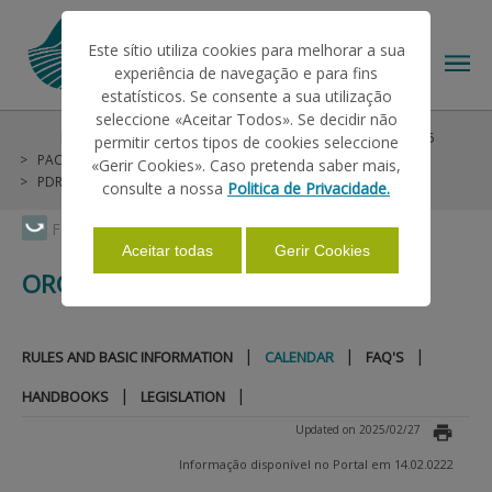
Este sítio utiliza cookies para melhorar a sua
experiência de navegação e para fins
estatísticos. Se consente a sua utilização
seleccione «Aceitar Todos». Se decidir não
Help/Support
Helps on Unique Request
Pré-PU 2025
permitir certos tipos de cookies seleccione
THE IFAP
PAC 2014-2022
Environmental Agro and Silvo Measures
«Gerir Cookies». Caso pretenda saber mais,
PDR2020 - Continent
Organic farming
Calendar
consulte a nossa
Politica de Privacidade.
HELP/SUPPORT
Faça Swipe para ver o menu
Aceitar todas
Gerir Cookies
ORGANIC FARMING
INFORMATIONS
|
|
|
RULES AND BASIC INFORMATION
CALENDAR
FAQ'S
STATISTICS
|
|
HANDBOOKS
LEGISLATION
Updated on 2025/02/27
PAYMENTS
Informação disponível no Portal em 14.02.0222