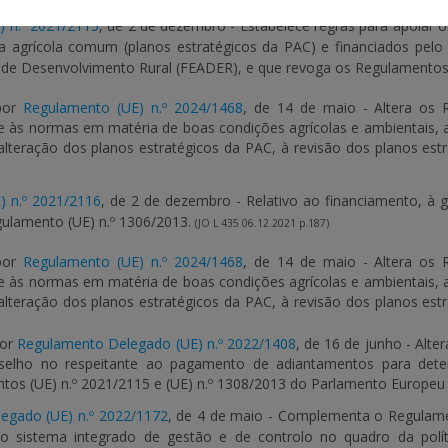
) n.º 2021/2115
, de 2 de dezembro - Estabelece regras para apoiar 
ca agrícola comum (planos estratégicos da PAC) e financiados pel
 de Desenvolvimento Rural (FEADER), e que revoga os Regulamentos 
 por
Regulamento (UE) n.º 2024/1468
, de 14 de maio - Altera os 
te às normas em matéria de boas condições agrícolas e ambientais, 
 alteração dos planos estratégicos da PAC, à revisão dos planos es
) n.º 2021/2116
, de 2 de dezembro - Relativo ao financiamento, à
ulamento (UE) n.º 1306/2013.
(JO L 435 06.12.2021 p.187)
 por
Regulamento (UE) n.º 2024/1468
, de 14 de maio - Altera os 
te às normas em matéria de boas condições agrícolas e ambientais, 
 alteração dos planos estratégicos da PAC, à revisão dos planos es
por
Regulamento Delegado (UE) n.º 2022/1408
, de 16 de junho - Alt
elho no respeitante ao pagamento de adiantamentos para deter
tos (UE) n.º 2021/2115 e (UE) n.º 1308/2013 do Parlamento Europeu
egado (UE) n.º 2022/1172
, de 4 de maio - Complementa o Regulam
ao sistema integrado de gestão e de controlo no quadro da polí