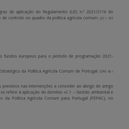
gras de aplicação do Regulamento (UE) n.º 2021/2116 do
 de controlo no quadro da política agrícola comum.
(JO L 183
os fundos europeus para o período de programação 2021-
 Estratégico da Política Agrícola Comum de Portugal.
(DRE 40 I
s previstos nas intervenções a conceder ao abrigo do artigo
e refere à aplicação do domínio «C.1 – Gestão ambiental e
co da Política Agrícola Comum para Portugal (PEPAC), no