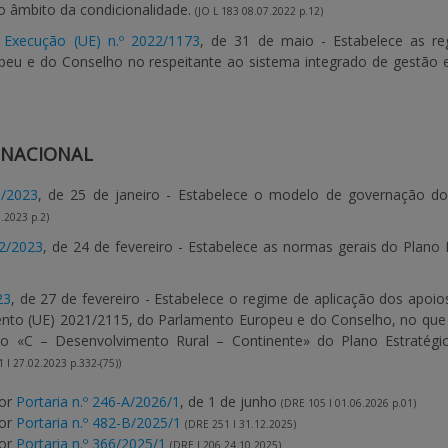
no âmbito da condicionalidade.
(JO L 183 08.07.2022 p.12)
Execução (UE) n.º 2022/1173
, de 31 de maio - Estabelece as re
eu e do Conselho no respeitante ao sistema integrado de gestão e
 NACIONAL
5/2023
, de 25 de janeiro - Estabelece o modelo de governação d
.2023 p.2)
12/2023
, de 24 de fevereiro - Estabelece as normas gerais do Plano
23
, de 27 de fevereiro - Estabelece o regime de aplicação dos apoio
nto (UE) 2021/2115, do Parlamento Europeu e do Conselho, no que s
ixo «C – Desenvolvimento Rural – Continente» do Plano Estratégi
 I 27.02.2023 p.332-(75))
por
Portaria n.º 246-A/2026/1
, de 1 de junho
(DRE 105 I 01.06.2026 p.01)
por
Portaria n.º 482-B/2025/1
(DRE 251 I 31.12.2025)
por
Portaria n.º 366/2025/1
(DRE I 206 24.10.2025)