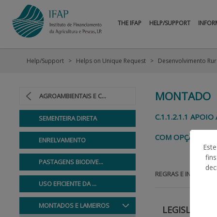
THE IFAP
HELP/SUPPORT
INFOR
Help/Support
Helps on Unique Request
Desenvolvimento Rur
MONTADO
AGROAMBIENTAIS E C...
C.1.1.2.1.1 AP
SEMENTEIRA DIRETA
COM OPÇÃO DE 
ENRELVAMENTO
Este
fin
PASTAGENS BIODIVE...
dec
REGRAS E INFORMAÇ
USO EFICIENTE DA ...
MONTADOS E LAMEIROS
LEGISLAÇÃO