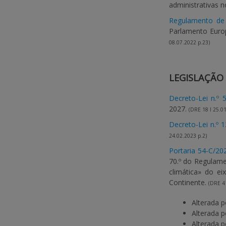
administrativas 
Regulamento de 
Parlamento Europ
08.07.2022 p.23)
LEGISLAÇÃO
Decreto-Lei n.º 
2027.
(DRE 18 I 25.01
Decreto-Lei n.º 
24.02.2023 p.2)
Portaria 54-C/20
70.º do Regulame
climática» do e
Continente.
(DRE 41
Alterada 
Alterada 
Alterada 