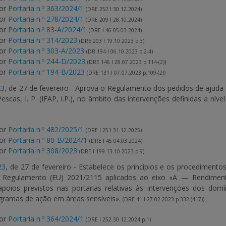
por
Portaria n.º 363/2024/1
(DRE 252 I 30.12.2024)
por
Portaria n.º 278/2024/1
(DRE 209 I 28.10.2024)
por
Portaria n.º 83-A/2024/1
(DRE I 46 05.03.2024)
por
Portaria n.º 314/2023
(DRE 203 I 19.10.2023 p.3)
por
Portaria n.º 303-A/2023
(DR 194 I 06.10.2023 p.2-4)
por
Portaria n.º 244-D/2023
(DRE 146 I 28.07.2023 p.114-(2))
por
Portaria n.º 194-B/2023
(DRE 131 I 07.07.2023 p.109-(2))
23
, de 27 de fevereiro - Aprova o Regulamento dos pedidos de ajuda
Pescas, I. P. (IFAP, I.P.), no âmbito das intervenções definidas a níve
por
Portaria n.º 482/2025/1
(DRE I 251 31.12.2025)
por
Portaria n.º 80-B/2024/1
(DRE I 45 04.03.2024)
por
Portaria n.º 308/2023
(DRE I 199 13.10.2023 p.9)
23
, de 27 de fevereiro - Estabelece os princípios e os procedimentos
o Regulamento (EU) 2021/2115 aplicados ao eixo «A — Rendiment
oios previstos nas portarias relativas às intervenções dos domí
ogramas de ação em áreas sensíveis».
(DRE 41 I 27.02.2023 p.332-(417))
por
Portaria n.º 364/2024/1
(DRE I 252 30.12.2024 p.1)