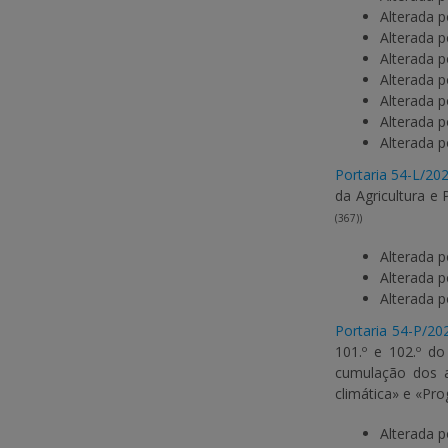
Alterada 
Alterada 
Alterada 
Alterada 
Alterada 
Alterada 
Alterada 
Portaria 54-L/20
da Agricultura e 
(367))
Alterada 
Alterada 
Alterada 
Portaria 54-P/20
101.º e 102.º d
cumulação dos ap
climática» e «Pr
Alterada 