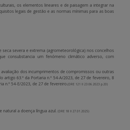
ulturais, os elementos lineares e de paisagem a integrar na
 requisitos legais de gestão e as normas mínimas para as boas
de seca severa e extrema (agrometeorológica) nos concelhos
 que consubstancia um fenómeno climático adverso, com
is à avaliação dos incumprimentos de compromissos ou outras
 artigo 63.º da Portaria n.º 54-A/2023, de 27 de fevereiro, 8
ria n.º 54-E/2023, de 27 de fevereiro.
(DRE 121 II 23.06.2023 p.20)
e natural a doença língua azul.
(DRE 18 II 27.01.2025)