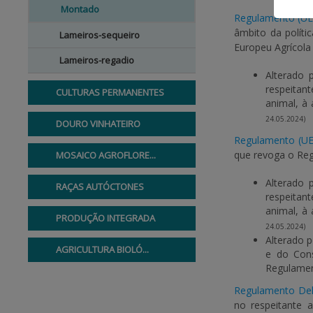
Montado
Regulamento (UE
âmbito da políti
Lameiros-sequeiro
Europeu Agrícola
Lameiros-regadio
Alterado
respeitan
CULTURAS PERMANENTES
animal, à
24.05.2024)
DOURO VINHATEIRO
Regulamento (UE
que revoga o Reg
MOSAICO AGROFLORE...
Alterado
RAÇAS AUTÓCTONES
respeitan
animal, à
PRODUÇÃO INTEGRADA
24.05.2024)
Alterado 
AGRICULTURA BIOLÓ...
e do Cons
Regulamen
Regulamento Del
no respeitante 