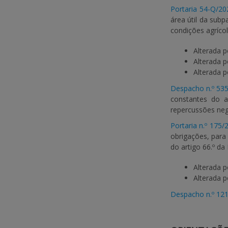
Portaria 54-Q/20
área útil da subp
condições agrícol
Alterada 
Alterada 
Alterada 
Despacho n.º 53
constantes do a
repercussões nega
Portaria n.º 175/
obrigações, para 
do artigo 66.º da 
Alterada 
Alterada 
Despacho n.º 12