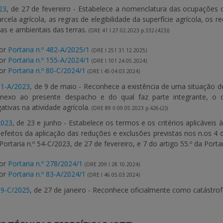
23
, de 27 de fevereiro - Estabelece a nomenclatura das ocupações c
arcela agrícola, as regras de elegibilidade da superfície agrícola, os
as e ambientais das terras.
(DRE 41 I 27.02.2023 p.332-(423))
por
Portaria n.º 482-A/2025/1
(DRE I 251 31.12.2025)
por
Portaria n.º 155-A/2024/1
(DRE I 101 24.05.2024)
por
Portaria n.º 80-C/2024/1
(DRE I 45 04.03.2024)
51-A/2023
, de 9 de maio - Reconhece a existência de uma situação 
nexo ao presente despacho e do qual faz parte integrante, o
tivas na atividade agrícola.
(DRE 89 II 09.05.2023 p.426-(2))
2023
, de 23 e junho - Estabelece os termos e os critérios aplicáve
efeitos da aplicação das reduções e exclusões previstas nos n.os 4 do
Portaria n.º 54-C/2023, de 27 de fevereiro, e 7 do artigo 55.º da Porta
por
Portaria n.º 278/2024/1
(DRE 209 I 28.10.2024)
por
Portaria n.º 83-A/2024/1
(DRE I 46 05.03.2024)
19-C/2025
, de 27 de janeiro - Reconhece oficialmente como catástrof