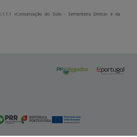
.1.1.1 «Conservação do Solo - Sementeira Direta» e da