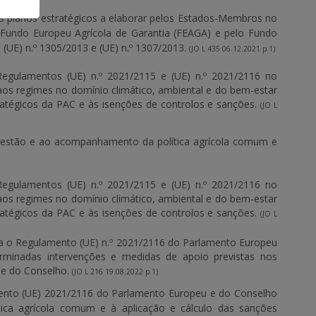
os planos estratégicos a elaborar pelos Estados-Membros no
o Fundo Europeu Agrícola de Garantia (FEAGA) e pelo Fundo
(UE) n.º 1305/2013 e (UE) n.º 1307/2013.
(JO L 435 06.12.2021 p.1)
Regulamentos (UE) n.º 2021/2115 e (UE) n.º 2021/2116 no
aos regimes no domínio climático, ambiental e do bem-estar
tratégicos da PAC e às isenções de controlos e sanções.
(JO L
 gestão e ao acompanhamento da política agrícola comum e
Regulamentos (UE) n.º 2021/2115 e (UE) n.º 2021/2116 no
aos regimes no domínio climático, ambiental e do bem-estar
tratégicos da PAC e às isenções de controlos e sanções.
(JO L
era o Regulamento (UE) n.º 2021/2116 do Parlamento Europeu
minadas intervenções e medidas de apoio previstas nos
 e do Conselho.
(JO L 216 19.08.2022 p.1)
ento (UE) 2021/2116 do Parlamento Europeu e do Conselho
tica agrícola comum e à aplicação e cálculo das sanções