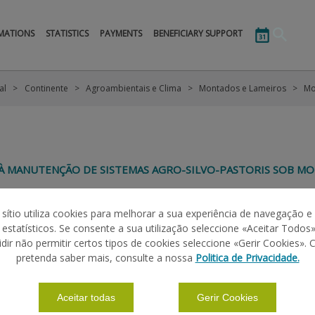
MATIONS
STATISTICS
PAYMENTS
BENEFICIARY SUPPORT
al
Continente
Agroambientais e Clima
Montados e Lameiros
Mo
OIO À MANUTENÇÃO DE SISTEMAS AGRO-SILVO-PASTORIS SOB 
PROTEÇÃO DA REGENERAÇÃO NATURAL
 sítio utiliza cookies para melhorar a sua experiência de navegação e
s estatísticos. Se consente a sua utilização seleccione «Aceitar Todos»
idir não permitir certos tipos de cookies seleccione «Gerir Cookies». 
|
|
ÕES BÁSICAS
GRUPOS DE PAGAMENTO
PERGUNTAS FREQUENTES
pretenda saber mais, consulte a nossa
Politica de Privacidade.
Aceitar todas
Gerir Cookies
 COMUNITÁRIA