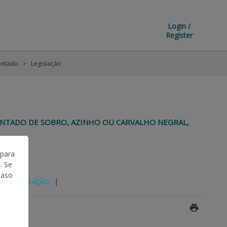
Login /
Register
ntado
Legislação
MONTADO DE SOBRO, AZINHO OU CARVALHO NEGRAL,
 para
. Se
Caso
|
|
LEGISLAÇÃO