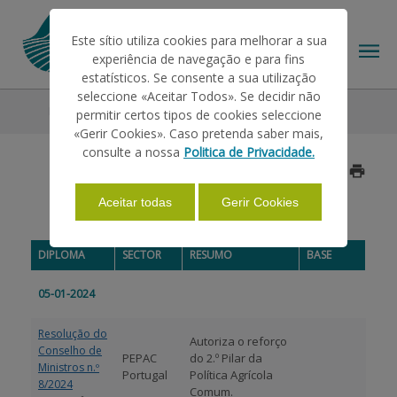
Este sítio utiliza cookies para melhorar a sua
experiência de navegação e para fins
estatísticos. Se consente a sua utilização
seleccione «Aceitar Todos». Se decidir não
Legislation
2024
Janeiro
permitir certos tipos de cookies seleccione
THE IFAP
«Gerir Cookies». Caso pretenda saber mais,
consulte a nossa
Politica de Privacidade.
Updated on 2024/01/31
HELP/SUPPORT
Aceitar todas
Gerir Cookies
JANEIRO 2024
INFORMATIONS
DIPLOMA
SECTOR
RESUMO
BASE
05-01-2024
STATISTICS
Resolução do
Autoriza o reforço
Conselho de
PEPAC
do 2.º Pilar da
Ministros n.º
PAYMENTS
Portugal
Política Agrícola
8/2024
Comum.