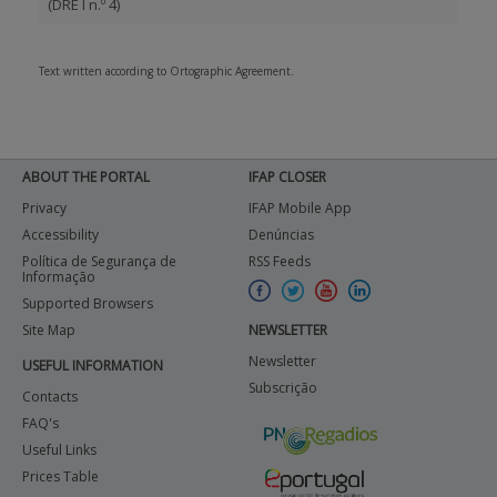
(DRE I n.º 4)
BENEFICIARY SUPPORT
Text written according to Ortographic Agreement.
Login / Register
ABOUT THE PORTAL
IFAP CLOSER
Privacy
IFAP Mobile App
Accessibility
Denúncias
Política de Segurança de
RSS Feeds
Informação
Supported Browsers
Site Map
NEWSLETTER
Newsletter
USEFUL INFORMATION
Subscrição
Contacts
FAQ's
Useful Links
Prices Table