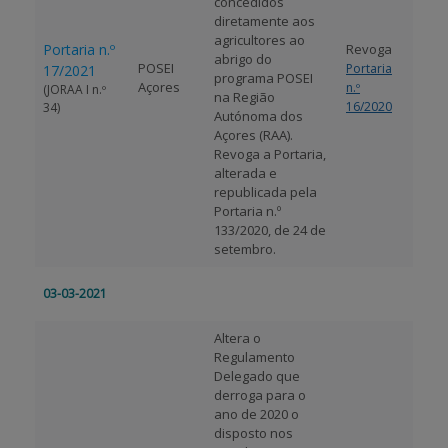
concedidos
diretamente aos
agricultores ao
Portaria n.º
Revoga
abrigo do
POSEI
Portaria
17/2021
programa POSEI
Açores
n.º
(JORAA I n.º
na Região
16/2020
34)
Autónoma dos
Açores (RAA).
Revoga a Portaria,
alterada e
republicada pela
Portaria n.º
133/2020, de 24 de
setembro.
03-03-2021
Altera o
Regulamento
Delegado que
derroga para o
ano de 2020 o
disposto nos