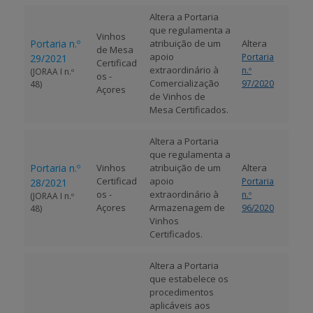
Altera a Portaria
BENEFICIARY SUPPORT
que regulamenta a
Vinhos
Portaria n.º
atribuição de um
Altera
de Mesa
apoio
Portaria
29/2021
Certificad
extraordinário à
n.º
(JORAA I n.º
os -
Login / Register
Comercialização
97/2020
48)
Açores
de Vinhos de
Mesa Certificados.
Altera a Portaria
que regulamenta a
Portaria n.º
Vinhos
atribuição de um
Altera
Certificad
apoio
Portaria
28/2021
os -
extraordinário à
n.º
(JORAA I n.º
Açores
Armazenagem de
96/2020
48)
Vinhos
Certificados.
Altera a Portaria
que estabelece os
procedimentos
aplicáveis aos