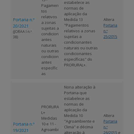
estabelece as
Pagamen
normas de
tos
aplicação da
relativos
Portaria n.º
Medida 13
Altera
a zonas
"Pagamentos
Portaria
20/2021
sujeitas a
relativos a zonas
n.º
(JORAA I n.º
condicion
sujeitas a
25/2015
38)
antes
condicionantes
naturais
naturais ou outras
ou outras
condicionantes
condicion
específicas" do
antes
PRORURAL+.
específic
as
Nona alteração à
Portaria que
estabelece as
normas de
PRORURA
aplicação da
L+
Medida 10
Altera
Medidas
"Agroambiente e
Portaria
Portaria n.º
10 e 11 -
Clima" e décima
n.º
Agroambi
19/2021
alteração à
e
26/2015