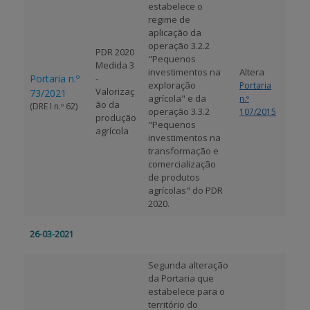
estabelece o
regime de
aplicação da
operação 3.2.2
PDR 2020
"Pequenos
Medida 3
investimentos na
Altera
Portaria n.º
-
exploração
Portaria
Valorizaç
73/2021
agrícola" e da
n.º
ão da
(DRE I n.º 62)
operação 3.3.2
107/2015
produção
"Pequenos
agrícola
investimentos na
transformação e
comercialização
de produtos
agrícolas" do PDR
2020.
26-03-2021
Segunda alteração
da Portaria que
estabelece para o
território do