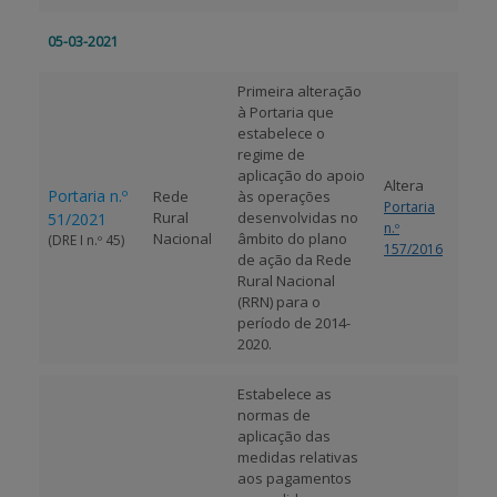
05-03-2021
Primeira alteração
à Portaria que
estabelece o
regime de
aplicação do apoio
Altera
Portaria n.º
Rede
às operações
Portaria
Rural
desenvolvidas no
51/2021
n.º
Nacional
âmbito do plano
(DRE I n.º 45)
157/2016
de ação da Rede
Rural Nacional
(RRN) para o
período de 2014-
2020.
Estabelece as
normas de
aplicação das
medidas relativas
aos pagamentos