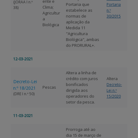
ente e
(JORAA I n.º
Portaria que
Portaria
Clima;
38)
estabelece as
n.º
Agricultur
normas de
30/2015
a
aplicação da
Biológica
Medida 11
"Agricultura
Biológica", ambas
do PRORURAL+.
12-03-2021
Altera a linha de
crédito com juros
Altera
Decreto-Lei
bonificados
Decreto-
Pescas
n.º 18/2021
dirigida aos
Lei n.º
(DRE I n.º 50)
operadores do
15/2020
setor da pesca.
11-03-2021
Prorroga até ao
dia 15 de março de