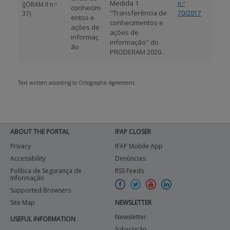
Medida 1
n.º
(JORAM II n.º
conhecim
"Transferência de
70/2017
37)
entos e
conhecimentos e
ações de
ações de
informaç
informação" do
ão
PRODERAM 2020.
Text written according to Ortographic Agreement.
ABOUT THE PORTAL
IFAP CLOSER
Privacy
IFAP Mobile App
Accessibility
Denúncias
Política de Segurança de
RSS Feeds
Informação
Supported Browsers
Site Map
NEWSLETTER
Newsletter
USEFUL INFORMATION
Subscrição