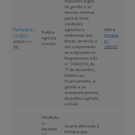
requisitos legais
de gestão e as
normas mínimas
para as boas
condições
Portaria n.º
agrícolas e
Altera
Política
ambientais das
Portaria
21/2021
Agrícola
terras, de modo a
n.º
(JORAA I n.º
Comum
dar cumprimento
29/2015
38)
ao estipulado no
Regulamento (UE)
n.º 1306/2013, de
17 de dezembro,
relativo ao
financiamento, à
gestão e ao
acompanhamento
da política agrícola
comum.
PRORURA
L+
Quarta alteração à
Medidas
Portaria que
13 -