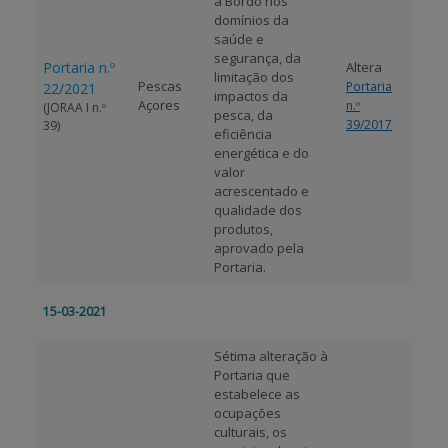
a Bordo nos
domínios da
saúde e
segurança, da
Portaria n.º
Altera
limitação dos
Pescas
Portaria
22/2021
impactos da
Açores
n.º
(JORAA I n.º
pesca, da
39/2017
39)
eficiência
energética e do
valor
acrescentado e
qualidade dos
produtos,
aprovado pela
Portaria.
15-03-2021
Sétima alteração à
Portaria que
estabelece as
ocupações
culturais, os