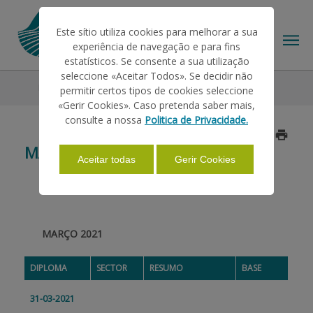
Este sítio utiliza cookies para melhorar a sua
experiência de navegação e para fins
estatísticos. Se consente a sua utilização
seleccione «Aceitar Todos». Se decidir não
Legislation
2021
Março
permitir certos tipos de cookies seleccione
THE IFAP
«Gerir Cookies». Caso pretenda saber mais,
consulte a nossa
Politica de Privacidade.
Updated on 2021/11/17
HELP/SUPPORT
MARÇO
Aceitar todas
Gerir Cookies
INFORMATIONS
MARÇO 2021
STATISTICS
DIPLOMA
SECTOR
RESUMO
BASE
PAYMENTS
31-03-2021