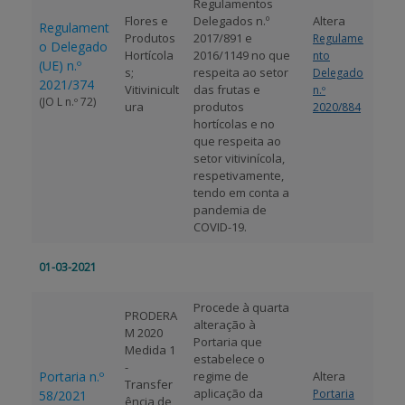
Regulamentos
Flores e
Delegados n.º
Altera
Regulament
Produtos
2017/891 e
Regulame
o Delegado
Hortícola
2016/1149 no que
nto
(UE) n.º
s;
respeita ao setor
Delegado
2021/374
Vitivinicult
das frutas e
n.º
(JO L n.º 72)
ura
produtos
2020/884
hortícolas e no
que respeita ao
setor vitivinícola,
respetivamente,
tendo em conta a
pandemia de
COVID-19.
01-03-2021
Procede à quarta
PRODERA
alteração à
M 2020
Portaria que
Medida 1
estabelece o
-
Portaria n.º
regime de
Altera
Transfer
aplicação da
Portaria
58/2021
ência de