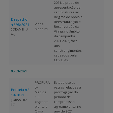
2021, o prazo de
apresentação de
candidaturas ao
Regime de Apoio à
Despacho
Reestruturação e
Vinha
n.º 98/2021
Reconversão da
Madeira
(JORAM II n.º
Vinha, no âmbito
42)
da campanha
2021-2022, face
aos
constrangimentos
causados pela
COVID-19.
08-03-2021
PRORURA
Estabelece as
L+
regras relativas à
Portaria n.º
Medida
prorrogação do
18/2021
10 -
período de
(JORAA I n.º
«Agroam
compromisso
35)
biente e
agroambiental no
Clima
ano de 2021.