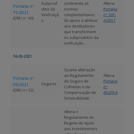
Subprod
continente as
Altera
Portaria n.º
utos da
normas
Portaria
71/2021
Vinificaçã
complementares
n.º 207-
(DRE I n.º 60)
o
do apoio a atribuir
A/2017
aos destiladores
que transformem
os subprodutos da
vinificação.
16-03-2021
Quarta alteração
ao Regulamento
Altera
Portaria n.º
do Seguro de
Portaria
Seguros
59/2021
Colheitas e da
n.º
(DRE I n.º 52)
Compensação de
65/2014
Sinistralidade.
Altera o
Regulamento do
Regime de Apoio
aos Investimentos