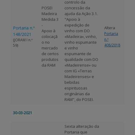
controlo da
POSEI
concessão da
Madeira
ajuda da Ação 3.1.
Medida 3
"Apoio à
-
expedição de
Portaria n.º
Altera
Apoio à
vinho com DO
Portaria
148/2021
colocaçã
«Madeira», vinho,
n.º
(JORAM I n.º
o no
vinho espumante
408/2018
59)
mercado
e vinho
de certos
espumante de
produtos
qualidade com DO
da RAM
«Madeirense» ou
com IG «Terras
Madeirenses» e
bebidas
espirituosas
originárias da
RAM", do POSEI.
30-03-2021
Sexta alteração da
Portaria que