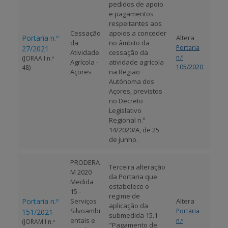
pedidos de apoio
e pagamentos
respeitantes aos
Cessação
apoios a conceder
Portaria n.º
Altera
da
no âmbito da
Portaria
27/2021
Atividade
cessação da
n.º
(JORAA I n.º
Agrícola -
atividade agrícola
105/2020
48)
Açores
na Região
Autónoma dos
Açores, previstos
no Decreto
Legislativo
Regional n.º
14/2020/A, de 25
de junho.
PRODERA
Terceira alteração
M 2020
da Portaria que
Medida
estabelece o
15 -
regime de
Portaria n.º
Serviços
Altera
aplicação da
Silvoambi
Portaria
151/2021
submedida 15.1
entais e
n.º
(JORAM I n.º
"Pagamento de