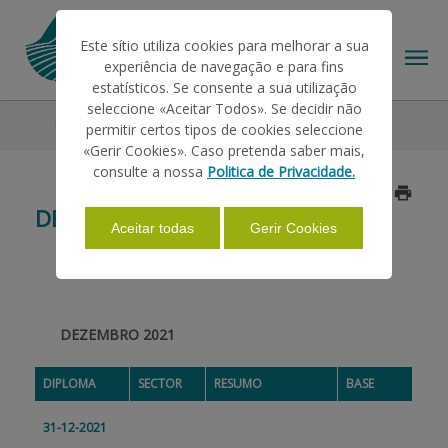
Este sítio utiliza cookies para melhorar a sua
experiência de navegação e para fins
estatísticos. Se consente a sua utilização
seleccione «Aceitar Todos». Se decidir não
Legislation
2021
Dezembro
permitir certos tipos de cookies seleccione
THE IFAP
«Gerir Cookies». Caso pretenda saber mais,
consulte a nossa
Politica de Privacidade.
Updated on 2022/01/10
HELP/SUPPORT
DEZEMBRO
Aceitar todas
Gerir Cookies
INFORMATIONS
DEZEMBRO 2021
STATISTICS
DIPLOMA
SECTOR
RESUMO
BASE
PAYMENTS
31-12-2021