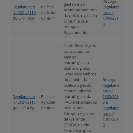
Revoga
gestão e ao
Política
Regulamento
Regulame
acompanhamento
Agrícola
n.º 2021/2116
nto n.º
da política agrícola
(JO L n.º 435)
Comum
1306/201
comum e que
3
revoga o
Regulamento.
Estabelece regras
para apoiar os
planos
estratégicos a
elaborar pelos
Estados-Membros
no âmbito da
Revoga
política agrícola
Regulame
comum (planos
nto n.º
Política
estratégicos da
Regulamento
1305/201
Agrícola
PAC) e financiados
e
n.º 2021/2115
3
(JO L n.º 435)
Comum
pelo Fundo
Regulame
Europeu Agrícola
nto n.º
de Garantia
1307/201
(FEAGA) e pelo
3
Fundo Europeu