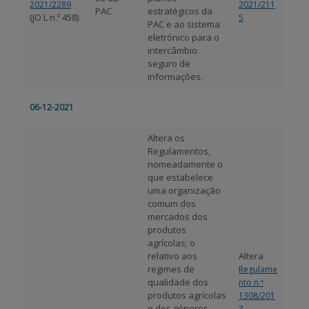
2021/2289
2021/211
PAC
estratégicos da
(JO L n.º 458)
5
PAC e ao sistema
eletrónico para o
intercâmbio
seguro de
informações.
06-12-2021
Altera os
Regulamentos,
nomeadamente o
que estabelece
uma organização
comum dos
mercados dos
produtos
agrícolas; o
relativo aos
Altera
regimes de
Regulame
qualidade dos
nto n.º
produtos agrícolas
1308/201
e dos géneros
,
3