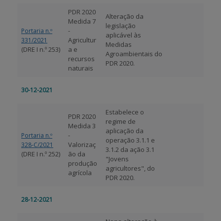
PDR 2020
Alteração da
BENEFICIARY SUPPORT
Medida 7
legislação
-
Portaria n.º
aplicável às
Agricultur
331/2021
Medidas
(DRE I n.º 253)
a e
Agroambientais do
Login / Register
recursos
PDR 2020.
naturais
30-12-2021
Estabelece o
PDR 2020
regime de
Medida 3
aplicação da
-
Portaria n.º
operação 3.1.1 e
Valorizaç
328-C/2021
3.1.2 da ação 3.1
(DRE I n.º 252)
ão da
"Jovens
produção
agricultores", do
agrícola
PDR 2020.
28-12-2021