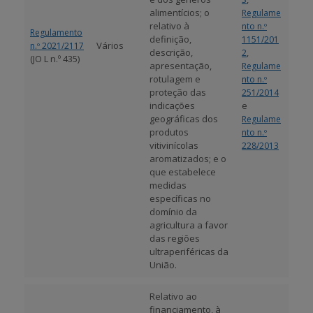
alimentícios; o
Regulame
relativo à
nto n.º
Regulamento
definição,
1151/201
Vários
n.º 2021/2117
descrição,
,
2
(JO L n.º 435)
apresentação,
Regulame
rotulagem e
nto n.º
proteção das
251/2014
indicações
e
geográficas dos
Regulame
produtos
nto n.º
vitivinícolas
228/2013
aromatizados; e o
que estabelece
medidas
específicas no
domínio da
agricultura a favor
das regiões
ultraperiféricas da
União.
Relativo ao
financiamento, à