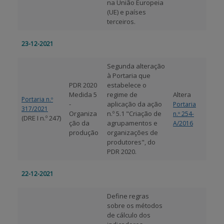
na União Europeia
(UE) e países
terceiros.
23-12-2021
Segunda alteração
à Portaria que
PDR 2020
estabelece o
Medida 5
regime de
Altera
Portaria n.º
-
aplicação da ação
Portaria
317/2021
Organiza
n.º 5.1 "Criação de
n.º 254-
(DRE I n.º 247)
ção da
agrupamentos e
A/2016
produção
organizações de
produtores", do
PDR 2020.
22-12-2021
Define regras
sobre os métodos
de cálculo dos