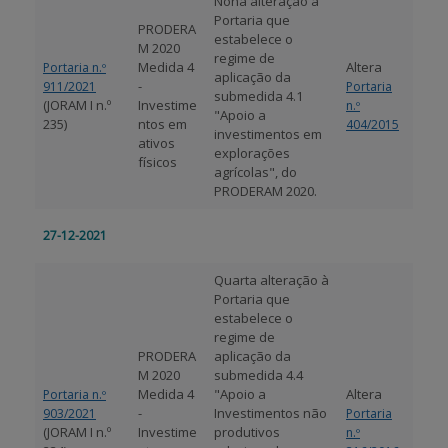
Nona alteração à
Portaria que
PRODERA
estabelece o
M 2020
regime de
Medida 4
Altera
Portaria n.º
aplicação da
-
911/2021
Portaria
submedida 4.1
(JORAM I n.º
Investime
n.º
"Apoio a
235)
ntos em
404/2015
investimentos em
ativos
explorações
físicos
agrícolas", do
PRODERAM 2020.
27-12-2021
Quarta alteração à
Portaria que
estabelece o
regime de
PRODERA
aplicação da
M 2020
submedida 4.4
Medida 4
"Apoio a
Altera
Portaria n.º
-
Investimentos não
903/2021
Portaria
(JORAM I n.º
Investime
produtivos
n.º