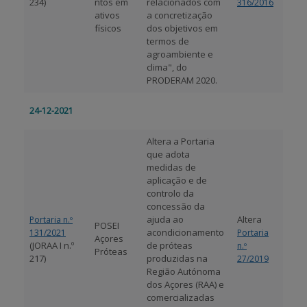
234)
ntos em
relacionados com
316/2016
ativos
a concretização
físicos
dos objetivos em
termos de
agroambiente e
clima", do
PRODERAM 2020.
24-12-2021
Altera a Portaria
que adota
medidas de
aplicação e de
controlo da
concessão da
ajuda ao
Altera
Portaria n.º
POSEI
acondicionamento
131/2021
Portaria
Açores
(JORAA I n.º
de próteas
n.º
Próteas
217)
produzidas na
27/2019
Região Autónoma
dos Açores (RAA) e
comercializadas