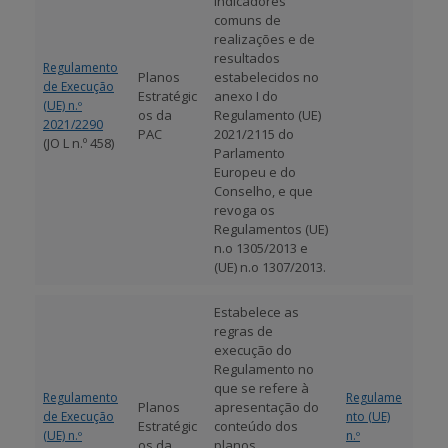
indicadores
comuns de
realizações e de
resultados
Regulamento
Planos
estabelecidos no
de Execução
Estratégic
anexo I do
(UE) n.º
os da
Regulamento (UE)
2021/2290
PAC
2021/2115 do
(JO L n.º 458)
Parlamento
Europeu e do
Conselho, e que
revoga os
Regulamentos (UE)
n.o 1305/2013 e
(UE) n.o 1307/2013.
Estabelece as
regras de
execução do
Regulamento no
que se refere à
Regulamento
Regulame
Planos
apresentação do
de Execução
nto (UE)
Estratégic
conteúdo dos
(UE) n.º
n.º
os da
planos