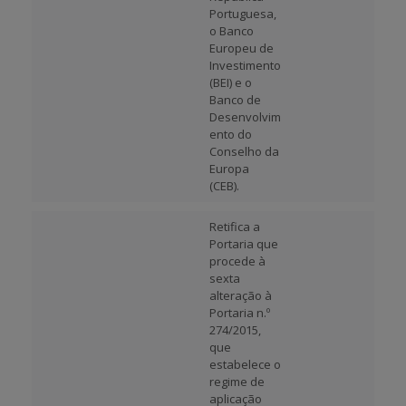
Portuguesa,
o Banco
Europeu de
Investimento
(BEI) e o
Banco de
Desenvolvim
ento do
Conselho da
Europa
(CEB).
Retifica a
Portaria que
procede à
sexta
alteração à
Portaria n.º
274/2015,
que
estabelece o
regime de
aplicação