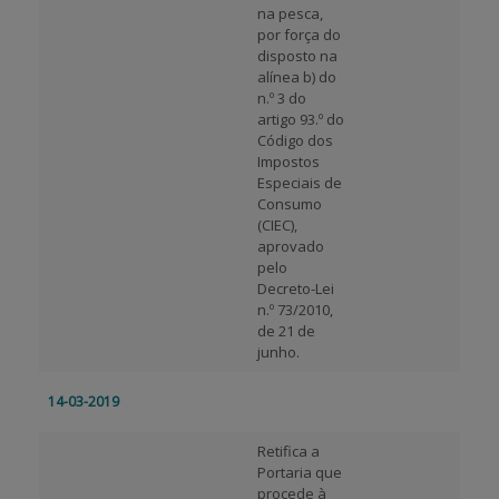
na pesca,
por força do
disposto na
alínea b) do
n.º 3 do
artigo 93.º do
Código dos
Impostos
Especiais de
Consumo
(CIEC),
aprovado
pelo
Decreto-Lei
n.º 73/2010,
de 21 de
junho.
14-03-2019
Retifica a
Portaria que
procede à