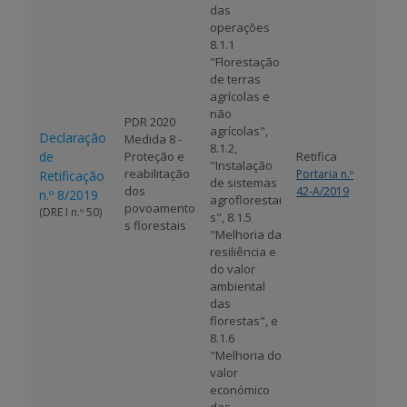
das
operações
8.1.1
"Florestação
de terras
agrícolas e
não
PDR 2020
agrícolas",
Declaração
Medida 8 -
8.1.2,
de
Proteção e
Retifica
"Instalação
reabilitação
Portaria n.º
Retificação
de sistemas
dos
42-A/2019
n.º 8/2019
agroflorestai
povoamento
(DRE I n.º 50)
s", 8.1.5
s florestais
"Melhoria da
resiliência e
do valor
ambiental
das
florestas", e
8.1.6
"Melhoria do
valor
económico