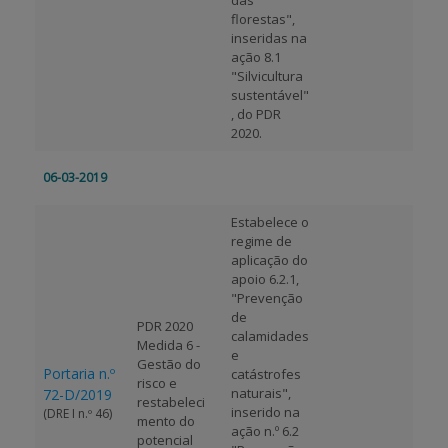
das
florestas",
inseridas na
ação 8.1
"Silvicultura
sustentável"
, do PDR
2020.
06-03-2019
Estabelece o
regime de
aplicação do
apoio 6.2.1,
"Prevenção
de
PDR 2020
calamidades
Medida 6 -
e
Gestão do
Portaria n.º
catástrofes
risco e
naturais",
72-D/2019
restabeleci
inserido na
(DRE I n.º 46)
mento do
ação n.º 6.2
potencial