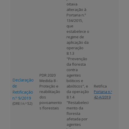
oitava
alteração à
Portaria n.º
134/2015,
que
estabelece o
regime de
aplicação da
operação
8.1.3
"Prevenção
da floresta
contra
PDR 2020
agentes
Declaração
Medida 8 -
bióticos e
de
Proteção e
abióticos", e
Retifica
reabilitação
da operação
Retificação
Portaria n.º
dos
8.1.4
42-A/2019
n.º 9/2019
povoamento
"Restabeleci
(DRE I n.º 52)
s florestais
mento da
floresta
afetada por
agentes