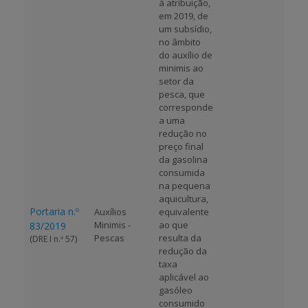
à atribuição,
em 2019, de
um subsídio,
no âmbito
do auxílio de
minimis ao
setor da
pesca, que
corresponde
a uma
redução no
preço final
da gasolina
consumida
na pequena
aquicultura,
Portaria n.º
Auxílios
equivalente
Minimis -
ao que
83/2019
Pescas
resulta da
(DRE I n.º 57)
redução da
taxa
aplicável ao
gasóleo
consumido