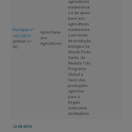
agricultores
madeirense
s e do apoio
base aos
agricultores
Portaria n.º
madeirense
Apoio Base
s em modo
101/2019
aos
de produção
(JORAM I n.º
Agricultores
biológico na
42)
ilha do Porto
Santo, da
Medida 1 do
Programa
Global a
favor das
produções
agrícolas
para a
Região
Autónoma
da Madeira.
12-03-2019