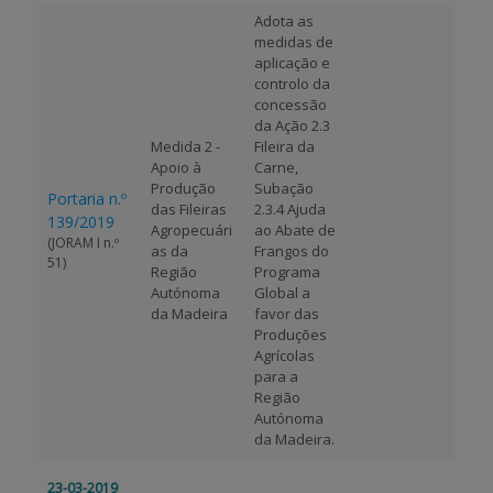
Adota as
medidas de
BENEFICIARY SUPPORT
aplicação e
controlo da
concessão
da Ação 2.3
Login / Register
Medida 2 -
Fileira da
Apoio à
Carne,
Produção
Subação
Portaria n.º
das Fileiras
2.3.4 Ajuda
139/2019
Agropecuári
ao Abate de
(JORAM I n.º
as da
Frangos do
51)
Região
Programa
Autónoma
Global a
da Madeira
favor das
Produções
Agrícolas
para a
Região
Autónoma
da Madeira.
23-03-2019