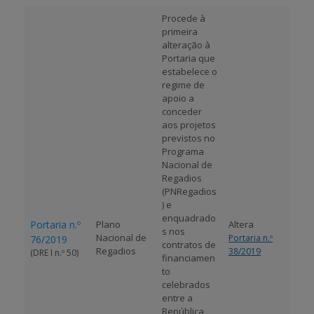
Procede à
primeira
alteração à
Portaria que
estabelece o
regime de
apoio a
conceder
aos projetos
previstos no
Programa
Nacional de
Regadios
(PNRegadios
) e
enquadrado
Portaria n.º
Plano
Altera
s nos
Nacional de
Portaria n.º
76/2019
contratos de
Regadios
38/2019
(DRE I n.º 50)
financiamen
to
celebrados
entre a
República