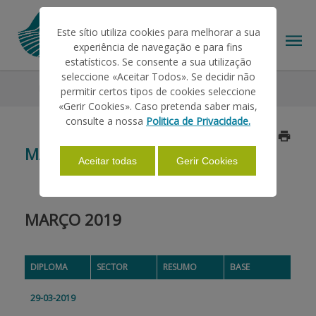
Este sítio utiliza cookies para melhorar a sua
experiência de navegação e para fins
estatísticos. Se consente a sua utilização
seleccione «Aceitar Todos». Se decidir não
Legislation
2019
Março
permitir certos tipos de cookies seleccione
THE IFAP
«Gerir Cookies». Caso pretenda saber mais,
consulte a nossa
Politica de Privacidade.
Updated on 2019/04/02
HELP/SUPPORT
MARÇO
Aceitar todas
Gerir Cookies
INFORMATIONS
MARÇO 2019
STATISTICS
DIPLOMA
SECTOR
RESUMO
BASE
PAYMENTS
29-03-2019