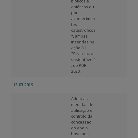
bióticos e
abióticos ou
por
acontecimen
tos
catastróficos
", ambas
inseridas na
ação 8.1
"Silvicultura
sustentável"
, do PDR
2020.
13-03-2019
Adota as
medidas de
aplicação e
controlo da
concessão
do apoio
base aos