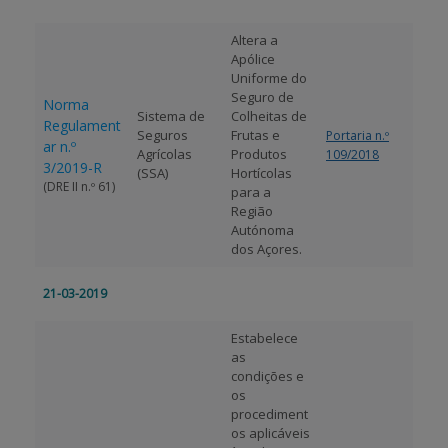
Altera a
Apólice
Uniforme do
Seguro de
Norma
Sistema de
Colheitas de
Regulament
Seguros
Frutas e
Portaria n.º
ar n.º
Agrícolas
Produtos
109/2018
3/2019-R
(SSA)
Hortícolas
(DRE II n.º 61)
para a
Região
Autónoma
dos Açores.
21-03-2019
Estabelece
as
condições e
os
procediment
os aplicáveis