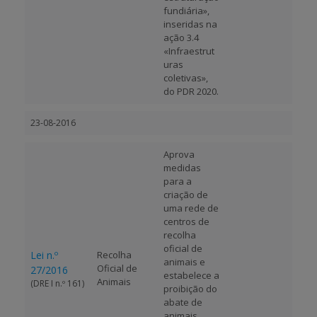
fundiária»,
inseridas na
ação 3.4
«Infraestrut
uras
coletivas»,
do PDR 2020.
23-08-2016
Aprova
medidas
para a
criação de
uma rede de
centros de
recolha
oficial de
Lei n.º
Recolha
animais e
Oficial de
27/2016
estabelece a
Animais
(DRE I n.º 161)
proibição do
abate de
animais