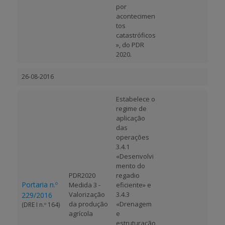
por
acontecimen
tos
catastróficos
», do PDR
2020.
26-08-2016
Estabelece o
regime de
aplicação
das
operações
3.4.1
«Desenvolvi
mento do
PDR2020
regadio
Portaria n.º
Medida 3 -
eficiente» e
Valorização
3.4.3
229/2016
da produção
«Drenagem
(DRE I n.º 164)
agrícola
e
estruturação