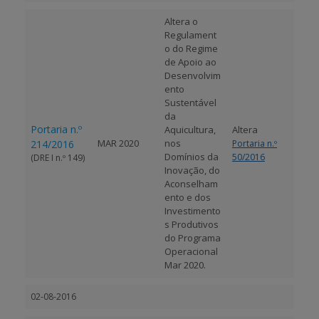
Altera o
Regulament
o do Regime
de Apoio ao
Desenvolvim
ento
Sustentável
da
Portaria n.º
Aquicultura,
Altera
MAR 2020
nos
214/2016
Portaria n.º
Domínios da
50/2016
(DRE I n.º 149)
Inovação, do
Aconselham
ento e dos
Investimento
s Produtivos
do Programa
Operacional
Mar 2020.
02-08-2016