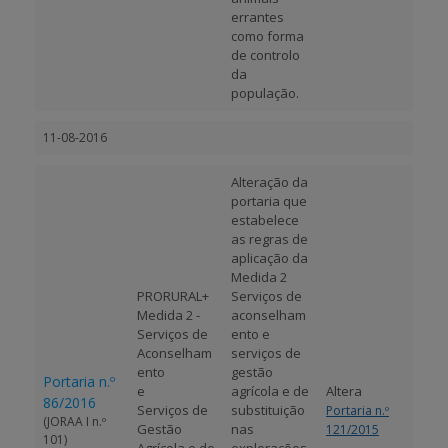
errantes
como forma
de controlo
da
população.
11-08-2016
Alteração da
portaria que
estabelece
as regras de
aplicação da
Medida 2
PRORURAL+
Serviços de
Medida 2 -
aconselham
Serviços de
ento e
Aconselham
serviços de
ento
gestão
Portaria n.º
e
agrícola e de
Altera
86/2016
Serviços de
substituição
Portaria n.º
(JORAA I n.º
Gestão
nas
121/2015
101)