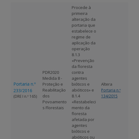
Procede à
BENEFICIARY SUPPORT
primeira
alteração da
portaria que
estabelece o
Login / Register
regime de
aplicação da
operação
8.1.3
«Prevenção
da floresta
PDR2020
contra
Medida 8 -
agentes
Portaria n.º
Proteção e
bióticos e
Altera
Reabilitação
abióticos» e
233/2016
Portaria n.º
dos
8.1.4
134/2015
(DRE I n.º 165)
Povoamento
«Restabeleci
s Florestais
mento da
floresta
afetada por
agentes
bióticos e
abióticos ou