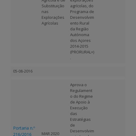
Agrícola e de
explorações
Substituição
agrícolas, do
nas
Programa de
Explorações
Desenvolvim
Agrícolas
ento Rural
da Região
Autónoma
dos Açores
2014-2015
(PRORURAL+)
.
05-08-2016
Aprova o
Regulament
o do Regime
de Apoio à
Execução
das
Estratégias
de
Portaria n.º
Desenvolvim
MAR 2020
216/2016