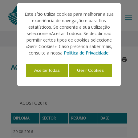
Este sítio utiliza cookies para melhorar a sua
experiência de navegação e para fins
estatísticos. Se consente a sua utilização
seleccione «Aceitar Todos». Se decidir não
Legislation
2016
Agosto
permitir certos tipos de cookies seleccione
THE IFAP
«Gerir Cookies». Caso pretenda saber mais,
consulte a nossa
Politica de Privacidade.
Updated on 2017/05/10
HELP/SUPPORT
AGOSTO
Aceitar todas
Gerir Cookies
INFORMATIONS
AGOSTO2016
STATISTICS
DIPLOMA
SECTOR
RESUMO
BASE
PAYMENTS
29-08-2016