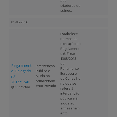
aos
criadores de
suínos.
01-08-2016
Estabelece
normas de
execução do
Regulament
o (UE) n.o
1308/2013
do
Regulament
Intervenção
Parlamento
o Delegado
Pública e
Europeu e
Ajuda ao
n.º
do Conselho
Armazenam
2016/1240
no que se
ento Privado
(JO L n.º 206)
refere à
intervenção
pública e à
ajuda ao
armazenam
ento