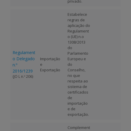
privado.
Estabelece
regras de
aplicação do
Regulament
o (UE) n.o
1308/2013
do
Regulament
Parlamento
o Delegado
Importação
Europeu e
e
do
n.º
Exportação
Conselho,
2016/1239
no que
(JO L n.º 206)
respeita ao
sistema de
certificados
de
importação
e de
exportação.
Complement