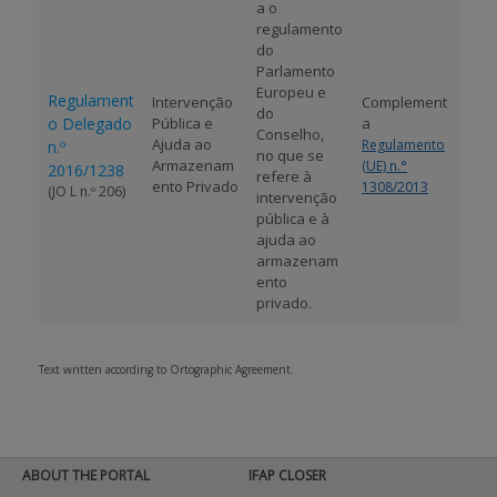
a o
regulamento
do
Parlamento
Europeu e
Regulament
Intervenção
Complement
do
o Delegado
Pública e
a
Conselho,
Ajuda ao
Regulamento
n.º
no que se
Armazenam
(UE) n.°
2016/1238
refere à
ento Privado
1308/2013
(JO L n.º 206)
intervenção
pública e à
ajuda ao
armazenam
ento
privado.
Text written according to Ortographic Agreement.
ABOUT THE PORTAL
IFAP CLOSER