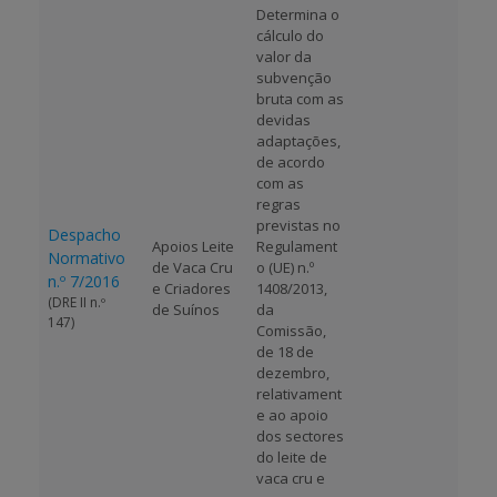
Determina o
cálculo do
valor da
subvenção
bruta com as
devidas
adaptações,
de acordo
com as
regras
previstas no
Despacho
Apoios Leite
Regulament
Normativo
de Vaca Cru
o (UE) n.º
n.º 7/2016
e Criadores
1408/2013,
(DRE II n.º
de Suínos
da
147)
Comissão,
de 18 de
dezembro,
relativament
e ao apoio
dos sectores
do leite de
vaca cru e