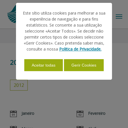
Este sítio utiliza cookies para melhorar a sua
experiência de navegação e para fins
estatísticos. Se consente a sua utilização
seleccione «Aceitar Todos». Se decidir não
Legislation
2012
permitir certos tipos de cookies seleccione
THE IFAP
«Gerir Cookies». Caso pretenda saber mais,
consulte a nossa
Politica de Privacidade.
HELP/SUPPORT
2012
Aceitar todas
Gerir Cookies
INFORMATIONS
2012
STATISTICS
Janeiro
Fevereiro
PAYMENTS