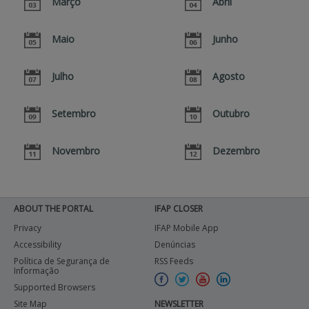
Março
Abril
BENEFICIARY SUPPORT
Maio
Junho
Julho
Agosto
Login / Register
Setembro
Outubro
Novembro
Dezembro
ABOUT THE PORTAL
IFAP CLOSER
Privacy
IFAP Mobile App
Accessibility
Denúncias
Política de Segurança de
RSS Feeds
Informação
Supported Browsers
Site Map
NEWSLETTER