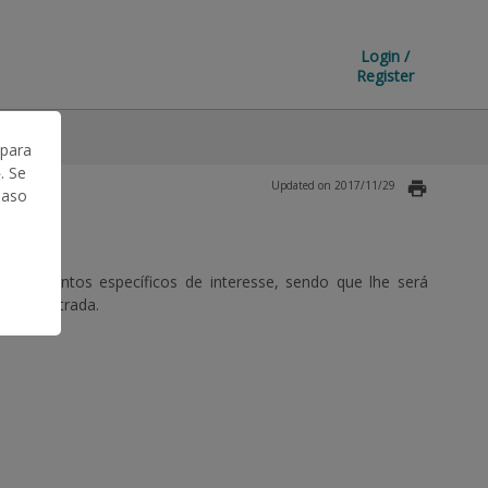
Login /
Register
 para
. Se
Updated on 2017/11/29
Caso
bre assuntos específicos de interesse, sendo que lhe será
er encontrada.