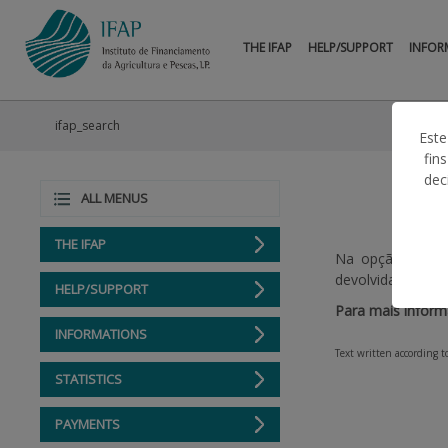
THE IFAP
HELP/SUPPORT
INFOR
ifap_search
Este
fin
dec
ALL MENUS
THE IFAP
Na opção “Pesqui
devolvida indica
HELP/SUPPORT
Para mais informa
INFORMATIONS
Text written according 
STATISTICS
PAYMENTS