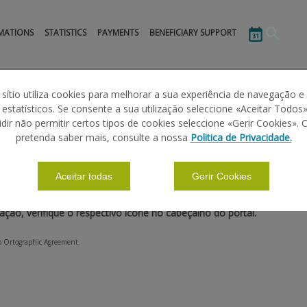
MATIONS
STATISTICS
PAYMENTS
BENEFICIARY SUPPORT
 sítio utiliza cookies para melhorar a sua experiência de navegação e
s estatísticos. Se consente a sua utilização seleccione «Aceitar Todos»
idir não permitir certos tipos de cookies seleccione «Gerir Cookies». 
pretenda saber mais, consulte a nossa
Politica de Privacidade.
sa” disponibilizada pelo IFAP, IP, poderá procurar informação so
Aceitar todas
Gerir Cookies
ção de todas as áreas de conteúdo do portal onde a mesma poderá s
ção, verifique o respectivo ícone no cabeçalho do portal.
to Ortographic Agreement.