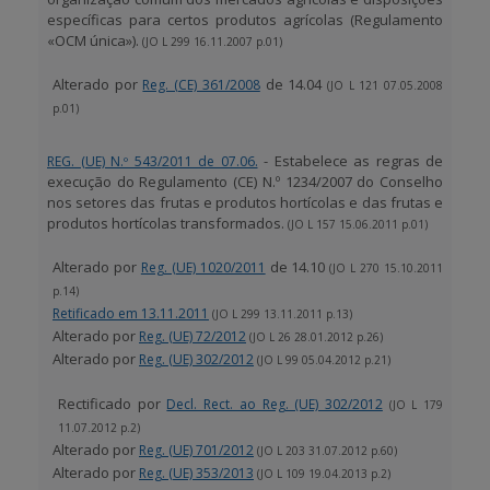
específicas para certos produtos agrícolas (Regulamento
«OCM única»).
(JO L 299 16.11.2007 p.01)
BENEFICIARY SUPPORT
Alterado por
de 14.04
Reg. (CE) 361/2008
(JO L 121 07.05.2008
p.01)
Login / Register
- Estabelece as regras de
REG. (UE) N.º 543/2011 de 07.06.
execução do Regulamento (CE) N.º 1234/2007 do Conselho
nos setores das frutas e produtos hortícolas e das frutas e
produtos hortícolas transformados.
(JO L 157 15.06.2011 p.01)
Alterado por
de 14.10
Reg. (UE) 1020/2011
(JO L 270 15.10.2011
p.14)
Retificado em 13.11.2011
(JO L 299 13.11.2011 p.13)
Alterado por
Reg. (UE) 72/2012
(JO L 26 28.01.2012 p.26)
Alterado por
Reg. (UE) 302/2012
(JO L 99 05.04.2012 p.21)
Rectificado por
Decl. Rect. ao Reg. (UE) 302/2012
(JO L 179
11.07.2012 p.2)
Alterado por
Reg. (UE) 701/2012
(JO L 203 31.07.2012 p.60)
Alterado por
Reg. (UE) 353/2013
(JO L 109 19.04.2013 p.2)