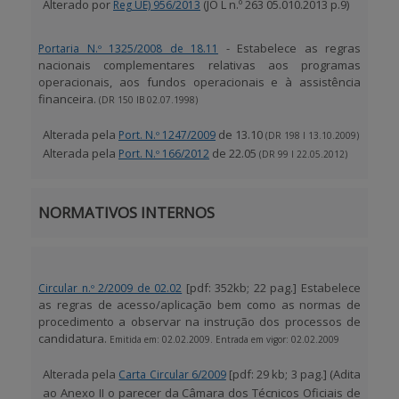
Alterado por
(JO L n.º 263 05.010.2013 p.9)
Reg UE) 956/2013
- Estabelece as regras
Portaria N.º 1325/2008 de 18.11
nacionais complementares relativas aos programas
operacionais, aos fundos operacionais e à assistência
financeira.
(DR 150 IB 02.07.1998)
Alterada pela
de 13.10
Port. N.º 1247/2009
(DR 198 I 13.10.2009)
Alterada pela
de 22.05
Port. N.º 166/2012
(DR 99 I 22.05.2012)
NORMATIVOS INTERNOS
[pdf: 352kb; 22 pag.]
Estabelece
Circular n.º 2/2009 de 02.02
as regras de acesso/aplicação bem como as normas de
procedimento a observar na instrução dos processos de
candidatura.
Emitida em: 02.02.2009. Entrada em vigor: 02.02.2009
Alterada pela
[pdf: 29 kb; 3 pag.]
(Adita
Carta Circular 6/2009
ao Anexo II o parecer da Câmara dos Técnicos Oficiais de