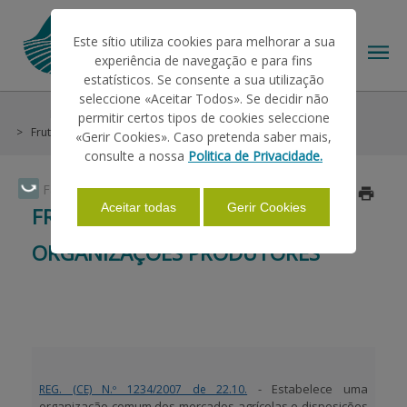
Este sítio utiliza cookies para melhorar a sua
experiência de navegação e para fins
estatísticos. Se consente a sua utilização
seleccione «Aceitar Todos». Se decidir não
Help/Support
Other Helps
Insurance
permitir certos tipos de cookies seleccione
THE IFAP
Frutas e Hortícolas - Organizações Produtores
«Gerir Cookies». Caso pretenda saber mais,
consulte a nossa
Politica de Privacidade.
HELP/SUPPORT
Faça Swipe para ver o menu
Updated on 2025/02/18
Aceitar todas
Gerir Cookies
FRUTAS E HORTÍCOLAS -
ORGANIZAÇÕES PRODUTORES
INFORMATIONS
STATISTICS
PAYMENTS
- Estabelece uma
REG. (CE) N.º 1234/2007 de 22.10.
organização comum dos mercados agrícolas e disposições