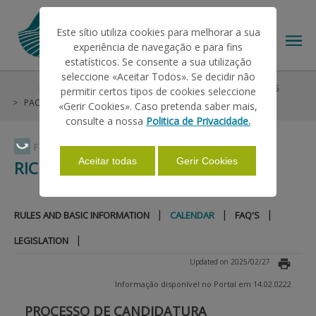
Este sítio utiliza cookies para melhorar a sua
experiência de navegação e para fins
estatísticos. Se consente a sua utilização
seleccione «Aceitar Todos». Se decidir não
Help/Support
Helps on Unique Request
Pré-PU 2025
permitir certos tipos de cookies seleccione
THE IFAP
PAC 2014-2022
Rice
Calendar
«Gerir Cookies». Caso pretenda saber mais,
consulte a nossa
Politica de Privacidade.
HELP/SUPPORT
Faça Swipe para ver o menu
Aceitar todas
Gerir Cookies
RICE
INFORMATIONS
|
|
|
RULES AND BASIC INFORMATION
CALENDAR
FAQ'S
|
LEGISLATION
STATISTICS
Updated on 2025/02/27
Informação disponível no Portal em 14.02.0222
PAYMENTS
PROCESSO DE CANDIDATURA