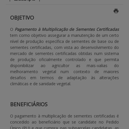
BENEFICIARY SUPPORT
OBJETIVO
O
Pagamento à Multiplicação de Sementes Certificadas
Login / Register
tem como objetivo assegurar a manutenção de um certo
nível de produção específica de sementes de base ou de
sementes certificadas, com vista ao desenvolvimento do
mercado de sementes certificadas obtidas num sistema
de produção oficialmente controlado e que permita
disponibilizar ao agricultor as mais-valias do
melhoramento vegetal num contexto de maiores
desafios em termos de adaptação às alterações
climáticas e de sanidade vegetal.
BENEFICIÁRIOS
O pagamento à multiplicação de sementes certificadas é
concedido ao beneficiário que se candidate no Pedido
Único (PU) e que cumpra, nas subparcelas candidatas, as