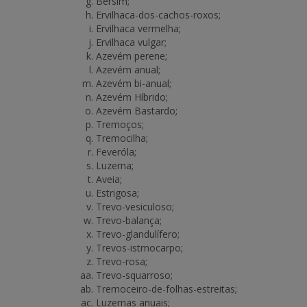
Bersim;
Ervilhaca-dos-cachos-roxos;
Ervilhaca vermelha;
Ervilhaca vulgar;
Azevém perene;
Azevém anual;
Azevém bi-anual;
Azevém Híbrido;
Azevém Bastardo;
Tremoços;
Tremocilha;
Feveróla;
Luzerna;
Aveia;
Estrigosa;
Trevo-vesiculoso;
Trevo-balança;
Trevo-glandulífero;
Trevos-istmocarpo;
Trevo-rosa;
Trevo-squarroso;
Tremoceiro-de-folhas-estreitas;
Luzernas anuais;