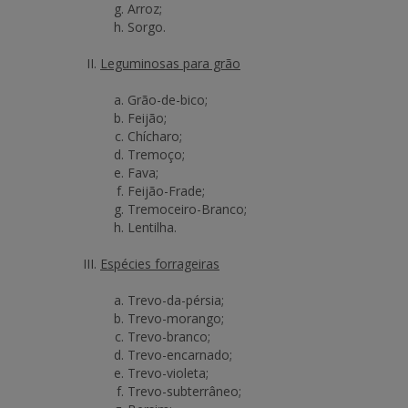
Arroz;
Sorgo.
Leguminosas para grão
Grão-de-bico;
Feijão;
Chícharo;
Tremoço;
Fava;
Feijão-Frade;
Tremoceiro-Branco;
Lentilha.
Espécies forrageiras
Trevo-da-pérsia;
Trevo-morango;
Trevo-branco;
Trevo-encarnado;
Trevo-violeta;
Trevo-subterrâneo;