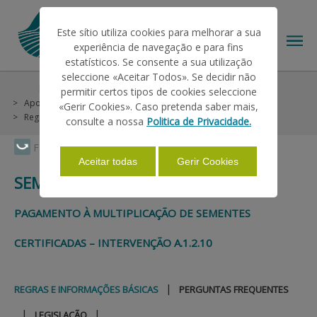
Este sítio utiliza cookies para melhorar a sua
experiência de navegação e para fins
estatísticos. Se consente a sua utilização
seleccione «Aceitar Todos». Se decidir não
Help/Support
Helps on Unique Request
permitir certos tipos de cookies seleccione
THE IFAP
Apoios Associados
Superfícies
Sementes Certificadas
«Gerir Cookies». Caso pretenda saber mais,
Regras e Informações Básicas
consulte a nossa
Politica de Privacidade.
HELP/SUPPORT
Faça Swipe para ver o menu
Aceitar todas
Gerir Cookies
SEMENTES CERTIFICADAS
INFORMATIONS
PAGAMENTO À MULTIPLICAÇÃO DE SEMENTES
CERTIFICADAS – INTERVENÇÃO A.1.2.10
STATISTICS
|
REGRAS E INFORMAÇÕES BÁSICAS
PERGUNTAS FREQUENTES
PAYMENTS
|
|
LEGISLAÇÃO