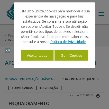
Este sítio utiliza cookies para melhorar a sua
experiência de navegação e para fins
estatísticos. Se consente a sua utilização
seleccione «Aceitar Todos». Se decidir não
Help/Support
Helps on Unique Request
permitir certos tipos de cookies seleccione
THE IFAP
Pagamentos Diretos
Apoio ao Rendimento Base (ARB)
«Gerir Cookies». Caso pretenda saber mais,
Regras e Informações Básicas
consulte a nossa
Politica de Privacidade.
HELP/SUPPORT
Faça Swipe para ver o menu
Aceitar todas
Gerir Cookies
APOIO AO RENDIMENTO BASE (ARB)
INFORMATIONS
|
REGRAS E INFORMAÇÕES BÁSICAS
PERGUNTAS FREQUENTES
STATISTICS
|
|
|
FORMULÁRIOS
LEGISLAÇÃO
Updated on 2026/01/27
PAYMENTS
ENQUADRAMENTO