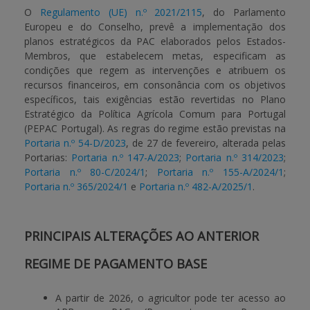
O
Regulamento (UE) n.º 2021/2115
, do Parlamento
Europeu e do Conselho, prevê a implementação dos
BENEFICIARY SUPPORT
planos estratégicos da PAC elaborados pelos Estados-
Membros, que estabelecem metas, especificam as
condições que regem as intervenções e atribuem os
Login / Register
recursos financeiros, em consonância com os objetivos
específicos, tais exigências estão revertidas no Plano
Estratégico da Política Agrícola Comum para Portugal
(PEPAC Portugal). As regras do regime estão previstas na
Portaria n.º 54-D/2023
, de 27 de fevereiro, alterada pelas
Portarias:
Portaria n.º 147-A/2023
;
Portaria n.º 314/2023
;
Portaria n.º 80-C/2024/1
;
Portaria n.º 155-A/2024/1
;
Portaria n.º 365/2024/1
e
Portaria n.º 482-A/2025/1
.
PRINCIPAIS ALTERAÇÕES AO ANTERIOR
REGIME DE PAGAMENTO BASE
A partir de 2026, o agricultor pode ter acesso ao