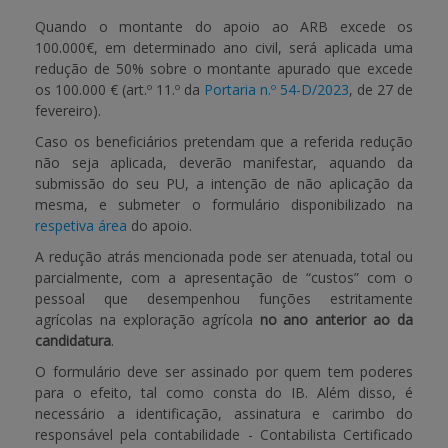
Quando o montante do apoio ao ARB excede os
100.000€, em determinado ano civil, será aplicada uma
redução de 50% sobre o montante apurado que excede
os 100.000 € (art.º 11.º da
Portaria n.º 54-D/2023
, de 27 de
fevereiro).
Caso os beneficiários pretendam que a referida redução
não seja aplicada, deverão manifestar, aquando da
submissão do seu PU, a intenção de não aplicação da
mesma, e submeter o formulário disponibilizado na
respetiva área
do apoio.
A redução atrás mencionada pode ser atenuada, total ou
parcialmente, com a apresentação de “custos” com o
pessoal que desempenhou funções estritamente
agrícolas na exploração agrícola
no ano anterior ao da
candidatura
.
O formulário deve ser assinado por quem tem poderes
para o efeito, tal como consta do IB. Além disso, é
necessário a identificação, assinatura e carimbo do
responsável pela contabilidade - Contabilista Certificado