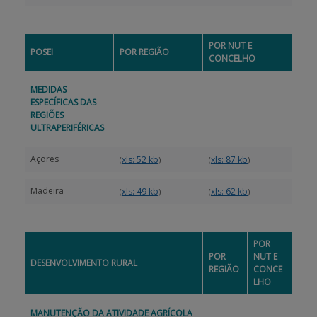
POR NUT E
POSEI
POR REGIÃO
CONCELHO
MEDIDAS
ESPECÍFICAS DAS
REGIÕES
ULTRAPERIFÉRICAS
Açores
xls: 52 kb
xls: 87 kb
(
)
(
)
Madeira
xls: 49 kb
xls: 62 kb
(
)
(
)
POR
POR
NUT E
DESENVOLVIMENTO RURAL
REGIÃO
CONCE
LHO
MANUTENÇÃO DA ATIVIDADE AGRÍCOLA