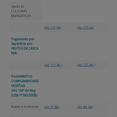
Ajuda às
CULTURAS
ENERGÉTICAS
xls: 111 kb
xls: 115 kb
(
)
(
)
Pagamento por
Superfície aos
FRUTOS DE CASCA
RIJA
xls: 111 kb
xls: 121 kb
(
)
(
)
PAGAMENTOS
COMPLEMENTARES
VEGETAIS
(Art.º 69º do Reg.
(CE)n.º1782/2003)
Azeite e Azeitonas
xls: 51 kb
xls: 86 kb
(
)
(
)