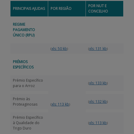
POR NUT E
PRINCIPAIS AJUDAS
POR REGIÃO
CONCELHO
APOIO AO BENEFICIÁRIO
REGIME
PAGAMENTO
Entrar / Registar
ÚNICO (RPU)
xls: 50 kb
xls: 131 kb
(
)
(
)
PRÉMIOS
ESPECÍFICOS
Prémio Específico
xls: 133 kb
(
)
para o Arroz
Prémio às
xls: 132 kb
(
)
Proteaginosas
xls: 113 kb
(
)
Prémio Específico
à Qualidade do
xls: 113 kb
(
)
Trigo Duro