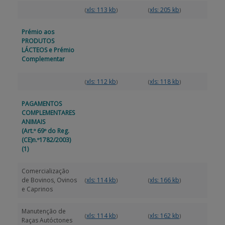
xls: 113 kb
xls: 205 kb
(
)
(
)
Prémio aos
PRODUTOS
LÁCTEOS e Prémio
Complementar
xls: 112 kb
xls: 118 kb
(
)
(
)
PAGAMENTOS
COMPLEMENTARES
ANIMAIS
(Art.º 69º do Reg.
(CE)n.º1782/2003)
(1)
Comercialização
de Bovinos, Ovinos
xls: 114 kb
xls: 166 kb
(
)
(
)
e Caprinos
Manutenção de
xls: 114 kb
xls: 162 kb
(
)
(
)
Raças Autóctones