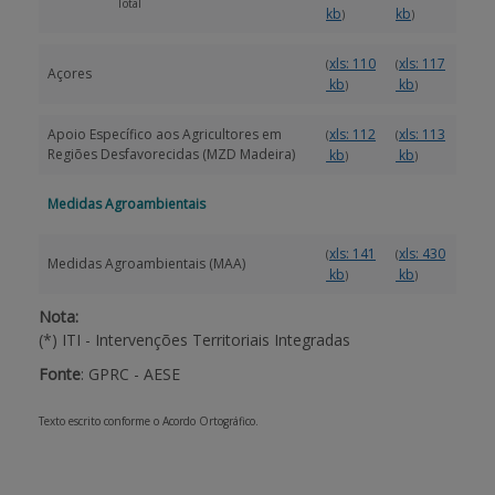
Total
kb
kb
)
)
xls: 110
xls: 117
(
(
Açores
kb
kb
)
)
Apoio Específico aos Agricultores em
xls: 112
xls: 113
(
(
Regiões Desfavorecidas (MZD Madeira)
kb
kb
)
)
Medidas Agroambientais
xls: 141
xls: 430
(
(
Medidas Agroambientais (MAA)
kb
kb
)
)
Nota:
(*) ITI - Intervenções Territoriais Integradas
Fonte
: GPRC - AESE
Texto escrito conforme o Acordo Ortográfico.