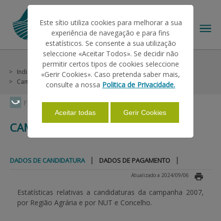
Este sítio utiliza cookies para melhorar a sua
experiência de navegação e para fins
estatísticos. Se consente a sua utilização
seleccione «Aceitar Todos». Se decidir não
Estatísticas
Candidaturas do Pedido Único
permitir certos tipos de cookies seleccione
O IFAP
Indicadores de Campanha
Campanhas 2007 a 2014
«Gerir Cookies». Caso pretenda saber mais,
Campanha 2007
Dados de Candidatura
consulte a nossa
Politica de Privacidade.
AJUDAS/APOIOS
Faça Swipe para ver o menu
Aceitar todas
Gerir Cookies
CAMPANHA 2007
INFORMAÇÕES
|
|
DADOS DE CANDIDATURA
DADOS DE PAGAMENTO
ESTATÍSTICAS
Atualizado a 2024/09/06
Estatísticas relativas a candidaturas da campanha 2007,
por Região Agrária e por NUT e Concelho.
PAGAMENTOS