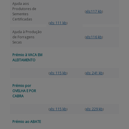
Ajuda aos
Produtores de
xls:117 kb
(
)
Sementes
Certificadas
xls: 111 kb
(
)
Ajuda à Produção
de Forragens
xls:116 kb
(
)
Secas
Prémio à VACA EM
ALEITAMENTO
xls: 115 kb
xls: 241 kb
(
)
(
)
Prémio por
OVELHA E POR
CABRA
xls: 115 kb
xls: 229 kb
(
)
(
)
Prémio ao ABATE