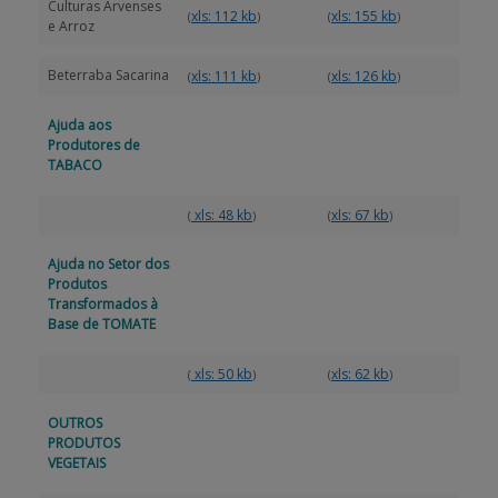
Culturas Arvenses
xls: 112 kb
xls: 155 kb
(
)
(
)
e Arroz
Beterraba Sacarina
xls: 111 kb
xls: 126 kb
(
)
(
)
Ajuda aos
Produtores de
TABACO
xls: 48 kb
xls: 67 kb
(
)
(
)
Ajuda no Setor dos
Produtos
Transformados à
Base de TOMATE
xls: 50 kb
xls: 62 kb
(
)
(
)
OUTROS
PRODUTOS
VEGETAIS