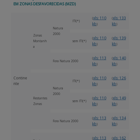
EM ZONAS DESFAVORECIDAS (MZD)
xls: 110
xls: 133
(
(
ITI(*)
kb
kb
)
)
Natura
2000
Zonas
xls: 110
xls: 139
(
(
Montanh
sem ITI(*)
kb
kb
)
)
a
xls: 113
xls: 140
(
(
Fora Natura 2000
kb
kb
)
)
Contine
xls: 110
xls: 126
(
(
ITI(*)
nte
kb
kb
)
)
Natura
2000
xls: 110
xls: 149
Restantes
(
(
sem ITI(*)
kb
kb
Zonas
)
)
xls: 113
xls: 134
(
(
Fora Natura 2000
kb
kb
)
)
xls: 113
xls: 162
(
(