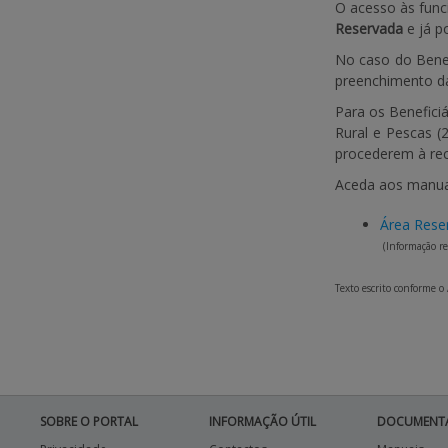
O acesso às func
Reservada
e já p
No caso do Benefi
preenchimento da
Para os Benefici
Rural e Pescas (
procederem à re
Aceda aos manuai
Área Rese
(Informação re
Texto escrito conforme o
SOBRE O PORTAL
INFORMAÇÃO ÚTIL
DOCUMENT