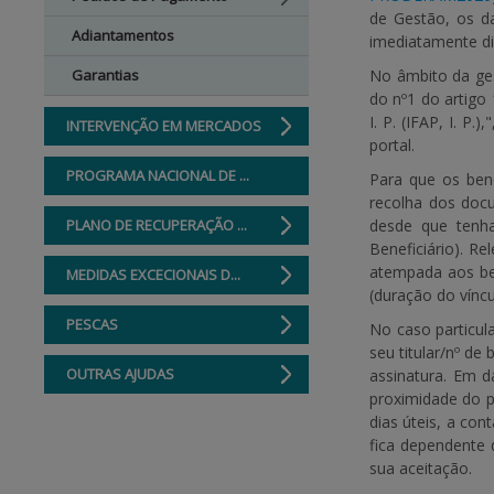
de Gestão, os d
Adiantamentos
imediatamente di
Garantias
No âmbito da ge
do nº1 do artigo
I. P. (IFAP, I. P
INTERVENÇÃO EM MERCADOS
portal.
PROGRAMA NACIONAL DE ...
Para que os bene
recolha dos doc
PLANO DE RECUPERAÇÃO ...
desde que tenha
Beneficiário). R
atempada aos be
MEDIDAS EXCECIONAIS D...
(duração do víncu
PESCAS
No caso particul
seu titular/nº de
OUTRAS AJUDAS
assinatura. Em d
proximidade do 
dias úteis, a con
fica dependente 
sua aceitação.