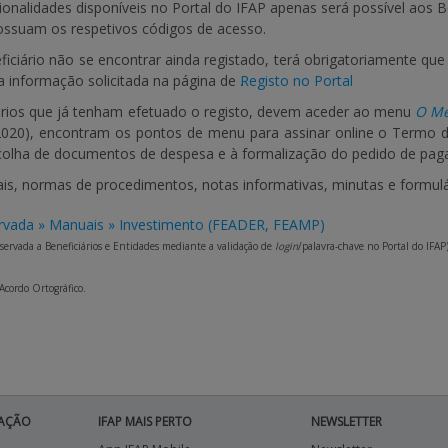
ionalidades disponíveis no Portal do IFAP apenas será possível aos 
ossuam os respetivos códigos de acesso.
ciário não se encontrar ainda registado, terá obrigatoriamente que 
 informação solicitada na página de
Registo no Portal
.
ários que já tenham efetuado o registo, devem aceder ao menu
O Me
2020), encontram os pontos de menu para assinar online o Termo d
colha de documentos de despesa e à formalização do pedido de pa
s, normas de procedimentos, notas informativas, minutas e formulá
rvada » Manuais » Investimento (FEADER, FEAMP)
servada a Beneficiários e Entidades mediante a validação de
login
/palavra-chave no Portal do IFAP
 Acordo Ortográfico.
AÇÃO
IFAP MAIS PERTO
NEWSLETTER