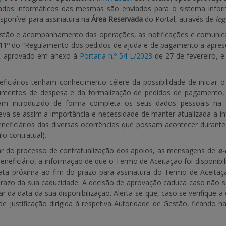
ados informáticos das mesmas são enviados para o sistema infor
sponível para assinatura na
Área Reservada
do Portal, através de
log
stão e acompanhamento das operações, as notificações e comunicaç
 11º do “Regulamento dos pedidos de ajuda e de pagamento a apresen
.),", aprovado em anexo à
Portaria n.º 54-L/2023
de 27 de fevereiro, 
ficiários tenham conhecimento célere da possibilidade de iniciar 
umentos de despesa e da formalização de pedidos de pagamento,
m introduzido de forma completa os seus dados pessoais na cri
eleva-se assim a importância e necessidade de manter atualizada a 
neficiários das diversas ocorrências que possam acontecer durant
lo contratual).
ar do processo de contratualização dos apoios, as mensagens de
e-
 beneficiário, a informação de que o Termo de Aceitação foi disponibi
ata próxima ao fim do prazo para assinatura do Termo de Aceitaç
prazo da sua caducidade. A decisão de aprovação caduca caso não 
tar da data da sua disponibilização. Alerta-se que, caso se verifiq
de justificação dirigida à respetiva Autoridade de Gestão, ficando n