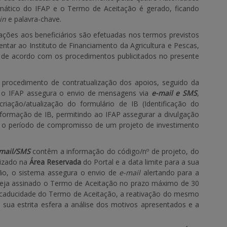
mático do IFAP e o Termo de Aceitação é gerado, ficando
in
e palavra-chave.
ões aos beneficiários são efetuadas nos termos previstos
tar ao Instituto de Financiamento da Agricultura e Pescas,
e de acordo com os procedimentos publicitados no presente
o procedimento de contratualização dos apoios, seguido da
 o IFAP assegura o envio de mensagens via
e-mail e SMS
,
ação/atualização do formulário de IB (Identificação do
informação de IB, permitindo ao IFAP assegurar a divulgação
e o período de compromisso de um projeto de investimento
mail/SMS
contêm a informação do código/nº de projeto, do
lizado na
Área Reservada
do Portal e a data limite para a sua
ão, o sistema assegura o envio de
e-mail
alertando para a
seja assinado o Termo de Aceitação no prazo máximo de 30
ue a caducidade do Termo de Aceitação, a reativação do mesmo
a sua estrita esfera a análise dos motivos apresentados e a