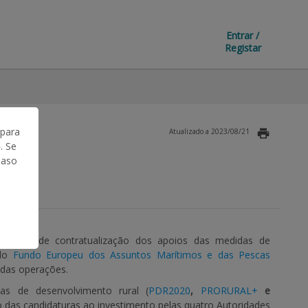
Entrar /
Registar
 para
Atualizado a 2023/08/21
. Se
Caso
rocesso de contratualização dos apoios das medidas de
do
Fundo Europeu dos Assuntos Marítimos e das Pescas
 das operações.
as de desenvolvimento rural (
PDR2020
,
PRORURAL+
e
das candidaturas ao investimento pelas quatro Autoridades