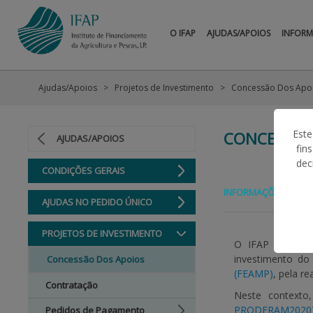
O IFAP
AJUDAS/APOIOS
INFOR
Ajudas/Apoios
Projetos de Investimento
Concessão Dos Apo
Este
CONCESSÃO
AJUDAS/APOIOS
fin
dec
CONDIÇÕES GERAIS
INFORMAÇÕES GERAI
AJUDAS NO PEDIDO ÚNICO
PROJETOS DE INVESTIMENTO
O IFAP é respon
investimento d
Concessão Dos Apoios
(FEAMP)
, pela r
Contratação
Neste contexto
PRODERAM2020
Pedidos de Pagamento