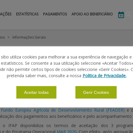
MAÇÕES
ESTATÍSTICAS
PAGAMENTOS
APOIO AO BENEFICIÁRIO
ios
Informações Gerais
 sítio utiliza cookies para melhorar a sua experiência de navegação e
 DOS APOIOS
s estatísticos. Se consente a sua utilização seleccione «Aceitar Todos»
idir não permitir certos tipos de cookies seleccione «Gerir Cookies». 
pretenda saber mais, consulte a nossa
Politica de Privacidade.
|
S
Aceitar todas
Gerir Cookies
sável pela disponibilização dos Termos de Aceitação (TA) e p
o
Fundo Europeu Agrícola de Desenvolvimento Rural (FEADER)
e 
ealização dos pagamentos aos beneficiários e pelo acompanhamento
, o IFAP disponibiliza os termos de aceitação dos 3 program
)
e do Programa Operacional
MAR 2020
.
Com efeito, após aprovação 