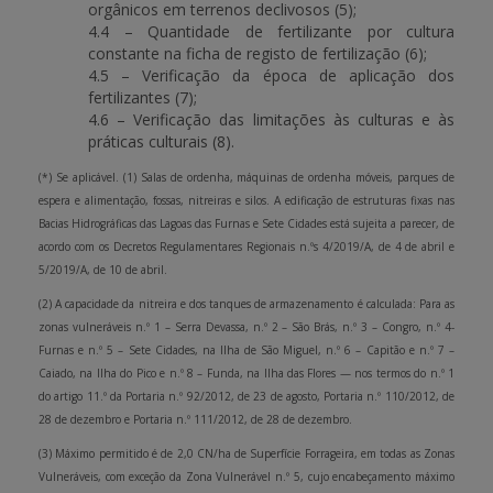
orgânicos em terrenos declivosos (5);
4.4 – Quantidade de fertilizante por cultura
constante na ficha de registo de fertilização (6);
4.5 – Verificação da época de aplicação dos
fertilizantes (7);
4.6 – Verificação das limitações às culturas e às
práticas culturais (8).
(*) Se aplicável. (1) Salas de ordenha, máquinas de ordenha móveis, parques de
espera e alimentação, fossas, nitreiras e silos. A edificação de estruturas fixas nas
Bacias Hidrográficas das Lagoas das Furnas e Sete Cidades está sujeita a parecer, de
acordo com os Decretos Regulamentares Regionais n.ºs 4/2019/A, de 4 de abril e
5/2019/A, de 10 de abril.
(2) A capacidade da nitreira e dos tanques de armazenamento é calculada: Para as
zonas vulneráveis n.º 1 – Serra Devassa, n.º 2 – São Brás, n.º 3 – Congro, n.º 4-
Furnas e n.º 5 – Sete Cidades, na Ilha de São Miguel, n.º 6 – Capitão e n.º 7 –
Caiado, na Ilha do Pico e n.º 8 – Funda, na Ilha das Flores — nos termos do n.º 1
do artigo 11.º da Portaria n.º 92/2012, de 23 de agosto, Portaria n.º 110/2012, de
28 de dezembro e Portaria n.º 111/2012, de 28 de dezembro.
(3) Máximo permitido é de 2,0 CN/ha de Superfície Forrageira, em todas as Zonas
Vulneráveis, com exceção da Zona Vulnerável n.º 5, cujo encabeçamento máximo