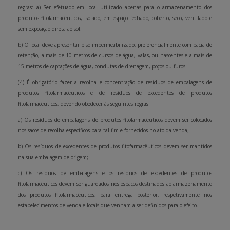
regras: a) Ser efetuado em local utilizado apenas para o armazenamento dos
produtos fitofarmacêuticos, isolado, em espaço fechado, coberto, seco, ventilado e
sem exposição direta ao sol;
b) O local deve apresentar piso impermeabilizado, preferencialmente com bacia de
retenção, a mais de 10 metros de cursos de água, valas, ou nascentes e a mais de
15 metros de captações de água, condutas de drenagem, poços ou furos.
(4) É obrigatório fazer a recolha e concentração de resíduos de embalagens de
produtos fitofarmacêuticos e de resíduos de excedentes de produtos
fitofarmacêuticos, devendo obedecer às seguintes regras:
a) Os resíduos de embalagens de produtos fitofarmacêuticos devem ser colocados
nos sacos de recolha específicos para tal fim e fornecidos no ato da venda;
b) Os resíduos de excedentes de produtos fitofarmacêuticos devem ser mantidos
na sua embalagem de origem;
c) Os resíduos de embalagens e os resíduos de excedentes de produtos
fitofarmacêuticos devem ser guardados nos espaços destinados ao armazenamento
dos produtos fitofarmacêuticos, para entrega posterior, respetivamente nos
estabelecimentos de venda e locais que venham a ser definidos para o efeito.