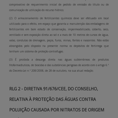
comprovativo de requerimento inicial de pedido de emissão do título ou de
comunicação de utilização do recurso hídrico;
(2) O armazenamento de fertilizantes químicos deve ser efetuado em local
utilizado para o efeito, em espaço que garanta a manutenção das embalagens de
fertilizantes em bom estado de conservação, impermeabilizado, coberto, seco,
ventilado e sem exposição direta ao sol e a mais de 10 metros de cursos de água,
valas, condutas de drenagem, poços, furos, minas, fontes e nascentes. Não estão
abrangidos pelo disposto na presente norma os depósitos de fertirrega que
tenham um sistema de proteção contrafugas.
(3) É proibida a descarga direta nas águas subterrâneas de produtos
fitofarmacêuticos, de biocidas e das substâncias perigosas de acordo com o artigo 6.º
do Decreto-Lei n.º 208/2008, de 28 de outubro, na sua atual redação.
RLG 2 - DIRETIVA 91/676/CEE, DO CONSELHO,
RELATIVA À PROTEÇÃO DAS ÁGUAS CONTRA
POLUIÇÃO CAUSADA POR NITRATOS DE ORIGEM