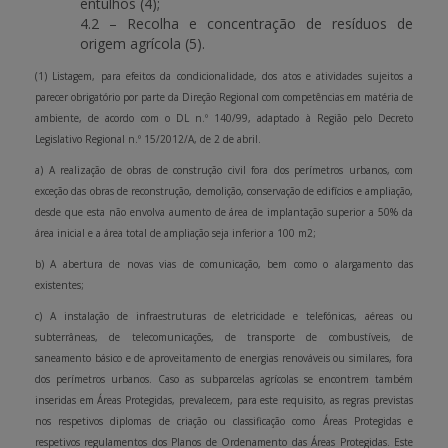
entulhos (4);
4.2 – Recolha e concentração de resíduos de
origem agrícola (5).
(1) Listagem, para efeitos da condicionalidade, dos atos e atividades sujeitos a
parecer obrigatório por parte da Direção Regional com competências em matéria de
ambiente, de acordo com o DL n.º 140/99, adaptado à Região pelo Decreto
Legislativo Regional n.º 15/2012/A, de 2 de abril.
a) A realização de obras de construção civil fora dos perímetros urbanos, com
exceção das obras de reconstrução, demolição, conservação de edifícios e ampliação,
desde que esta não envolva aumento de área de implantação superior a 50% da
área inicial e a área total de ampliação seja inferior a 100 m2;
b) A abertura de novas vias de comunicação, bem como o alargamento das
existentes;
c) A instalação de infraestruturas de eletricidade e telefónicas, aéreas ou
subterrâneas, de telecomunicações, de transporte de combustíveis, de
saneamento básico e de aproveitamento de energias renováveis ou similares, fora
dos perímetros urbanos. Caso as subparcelas agrícolas se encontrem também
inseridas em Áreas Protegidas, prevalecem, para este requisito, as regras previstas
nos respetivos diplomas de criação ou classificação como Áreas Protegidas e
respetivos regulamentos dos Planos de Ordenamento das Áreas Protegidas. Este