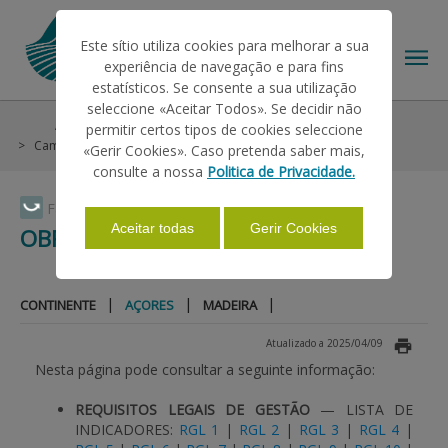
Este sítio utiliza cookies para melhorar a sua
experiência de navegação e para fins
estatísticos. Se consente a sua utilização
seleccione «Aceitar Todos». Se decidir não
Ajudas/Apoios
Condições Gerais
Condicionalidade
permitir certos tipos de cookies seleccione
O IFAP
Campanha 2024
Obrigações
Açores
«Gerir Cookies». Caso pretenda saber mais,
consulte a nossa
Politica de Privacidade.
AJUDAS/APOIOS
Faça Swipe para ver o menu
Aceitar todas
Gerir Cookies
OBRIGAÇÕES
INFORMAÇÕES
|
|
|
CONTINENTE
AÇORES
MADEIRA
Atualizado a 2025/04/09
ESTATÍSTICAS
Nesta página pode consultar a seguinte informação:
REQUISITOS LEGAIS DE GESTÃO
— LISTA DE
PAGAMENTOS
INDICADORES:
RGL 1
|
RGL 2
|
RGL 3
|
RGL 4
|