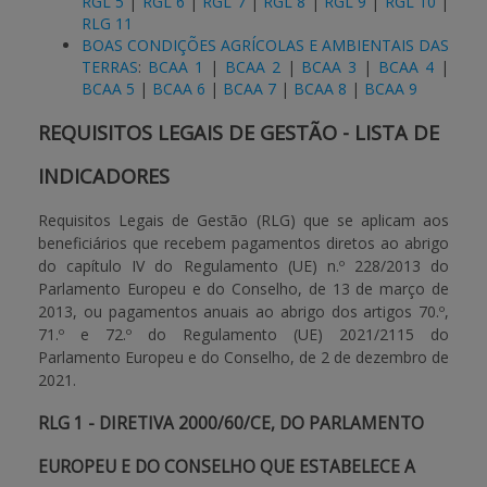
RGL 5
|
RGL 6
|
RGL 7
|
RGL 8
|
RGL 9
|
RGL 10
|
RLG 11
BOAS CONDIÇÕES AGRÍCOLAS E AMBIENTAIS DAS
APOIO AO BENEFICIÁRIO
TERRAS
:
BCAA 1
|
BCAA 2
|
BCAA 3
|
BCAA 4
|
BCAA 5
|
BCAA 6
|
BCAA 7
|
BCAA 8
|
BCAA 9
Entrar / Registar
REQUISITOS LEGAIS DE GESTÃO - LISTA DE
INDICADORES
Requisitos Legais de Gestão (RLG) que se aplicam aos
beneficiários que recebem pagamentos diretos ao abrigo
do capítulo IV do Regulamento (UE) n.º 228/2013 do
Parlamento Europeu e do Conselho, de 13 de março de
2013, ou pagamentos anuais ao abrigo dos artigos 70.º,
71.º e 72.º do Regulamento (UE) 2021/2115 do
Parlamento Europeu e do Conselho, de 2 de dezembro de
2021.
RLG 1 - DIRETIVA 2000/60/CE, DO PARLAMENTO
EUROPEU E DO CONSELHO QUE ESTABELECE A