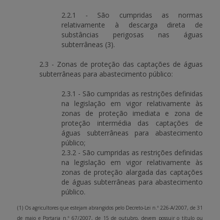
2.2.1 - São cumpridas as normas
relativamente à descarga direta de
substâncias perigosas nas águas
subterrâneas (3).
2.3 - Zonas de proteção das captações de águas
subterrâneas para abastecimento público:
2.3.1 - São cumpridas as restrições definidas
na legislação em vigor relativamente às
zonas de proteção imediata e zona de
proteção intermédia das captações de
águas subterrâneas para abastecimento
público;
2.3.2 - São cumpridas as restrições definidas
na legislação em vigor relativamente às
zonas de proteção alargada das captações
de águas subterrâneas para abastecimento
público.
(1) Os agricultores que estejam abrangidos pelo Decreto-Lei n.º 226-A/2007, de 31
de maio e Portaria n.º 67/2007, de 15 de outubro, devem possuir o título ou