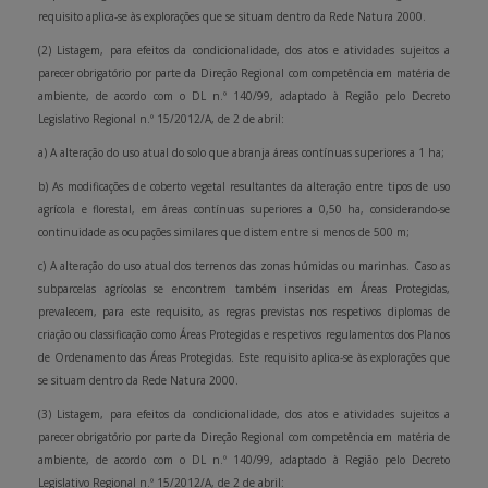
requisito aplica-se às explorações que se situam dentro da Rede Natura 2000.
(2) Listagem, para efeitos da condicionalidade, dos atos e atividades sujeitos a
parecer obrigatório por parte da Direção Regional com competência em matéria de
ambiente, de acordo com o DL n.º 140/99, adaptado à Região pelo Decreto
Legislativo Regional n.º 15/2012/A, de 2 de abril:
a) A alteração do uso atual do solo que abranja áreas contínuas superiores a 1 ha;
b) As modificações de coberto vegetal resultantes da alteração entre tipos de uso
agrícola e florestal, em áreas contínuas superiores a 0,50 ha, considerando-se
continuidade as ocupações similares que distem entre si menos de 500 m;
c) A alteração do uso atual dos terrenos das zonas húmidas ou marinhas. Caso as
subparcelas agrícolas se encontrem também inseridas em Áreas Protegidas,
prevalecem, para este requisito, as regras previstas nos respetivos diplomas de
criação ou classificação como Áreas Protegidas e respetivos regulamentos dos Planos
de Ordenamento das Áreas Protegidas. Este requisito aplica-se às explorações que
se situam dentro da Rede Natura 2000.
(3) Listagem, para efeitos da condicionalidade, dos atos e atividades sujeitos a
parecer obrigatório por parte da Direção Regional com competência em matéria de
ambiente, de acordo com o DL n.º 140/99, adaptado à Região pelo Decreto
Legislativo Regional n.º 15/2012/A, de 2 de abril: