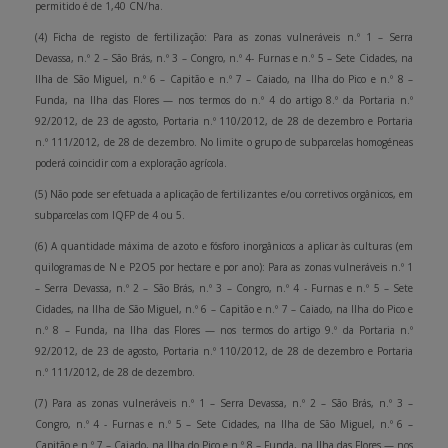
permitido é de 1,40 CN/ha.
(4) Ficha de registo de fertilização: Para as zonas vulneráveis n.º 1 – Serra
Devassa, n.º 2 – São Brás, n.º 3 – Congro, n.º 4- Furnas e n.º 5 – Sete Cidades, na
Ilha de São Miguel, n.º 6 – Capitão e n.º 7 – Caiado, na Ilha do Pico e n.º 8 –
Funda, na Ilha das Flores — nos termos do n.º 4 do artigo 8.º da Portaria n.º
92/2012, de 23 de agosto, Portaria n.º 110/2012, de 28 de dezembro e Portaria
n.º 111/2012, de 28 de dezembro. No limite o grupo de subparcelas homogéneas
poderá coincidir com a exploração agrícola.
(5) Não pode ser efetuada a aplicação de fertilizantes e/ou corretivos orgânicos, em
subparcelas com IQFP de 4 ou 5.
(6) A quantidade máxima de azoto e fósforo inorgânicos a aplicar às culturas (em
quilogramas de N e P2O5 por hectare e por ano): Para as zonas vulneráveis n.º 1
– Serra Devassa, n.º 2 – São Brás, n.º 3 – Congro, n.º 4 - Furnas e n.º 5 – Sete
Cidades, na Ilha de São Miguel, n.º 6 – Capitão e n.º 7 – Caiado, na Ilha do Pico e
n.º 8 – Funda, na Ilha das Flores — nos termos do artigo 9.º da Portaria n.º
92/2012, de 23 de agosto, Portaria n.º 110/2012, de 28 de dezembro e Portaria
n.º 111/2012, de 28 de dezembro.
(7) Para as zonas vulneráveis n.º 1 – Serra Devassa, n.º 2 – São Brás, n.º 3 –
Congro, n.º 4 - Furnas e n.º 5 – Sete Cidades, na Ilha de São Miguel, n.º 6 –
Capitão e n.º 7 – Caiado, na Ilha do Pico e n.º 8 – Funda, na Ilha das Flores — nos