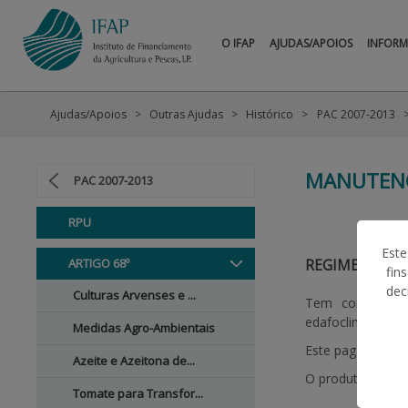
O IFAP
AJUDAS/APOIOS
INFOR
Ajudas/Apoios
Outras Ajudas
Histórico
PAC 2007-2013
MANUTENÇ
PAC 2007-2013
RPU
Este
ARTIGO 68º
REGIME DA AJ
fin
dec
Culturas Arvenses e ...
Tem como obj
edafoclimáticas 
Medidas Agro-Ambientais
Este pagamento é 
Azeite e Azeitona de...
O produtor tem d
Tomate para Transfor...