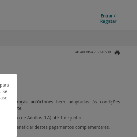
Entrar /
Registar
Atualizado a 2023/07/10
 para
. Se
Caso
dos em raças autóctones
bem adaptadas às condições
 relevante.
 no Livro de Adultos (LA) até 1 de junho.
nção em beneficiar destes pagamentos complementares.