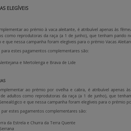
AS ELEGÍVEIS
lementar ao prémio à vaca aleitante, é atribuível apenas às fêmeas
tos como reprodutoras da raça (a 1 de junho), que tenham parido no
o e que nessa campanha foram elegíveis para o prémio Vacas Aleitan
is para estes pagamentos complementares são:
 Alentejana e Mertolenga e Brava de Lide
RAS
plementar ao prémio por ovelha e cabra, é atribuível apenas às
ro de adultos como reprodutoras da raça (a 1 de junho), que tenha
o Genealógico e que nessa campanha foram elegíveis para o prémio po
is par estes pagamentos complementares são:
erra da Estrela e Churra da Terra Quente
 Serrana