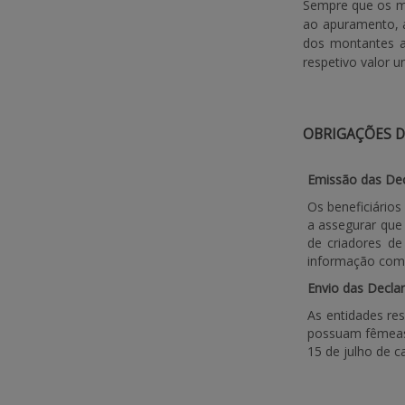
Sempre que os mo
ao apuramento, a
dos montantes ap
respetivo valor un
OBRIGAÇÕES D
Emissão das Dec
Os beneficiário
a assegurar que
de criadores de
informação com 
Envio das Decla
As entidades re
possuam fêmeas 
15 de julho de 