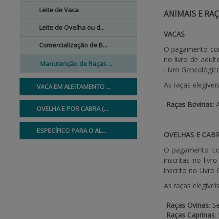
Leite de Vaca
ANIMAIS E RAÇ
Leite de Ovelha ou d...
VACAS
Comercialização de B...
O pagamento comp
no livro de adul
Manutenção de Raças ...
Livro Genealógic
As raças elegíve
VACA EM ALEITAMENTO ...
Raças Bovinas
:
OVELHA E POR CABRA (...
ESPECÍFICO PARA O AL...
OVELHAS E CAB
O pagamento com
inscritas no liv
inscrito no Livr
As raças elegíve
Raças Ovinas
: S
Raças Caprinas
: