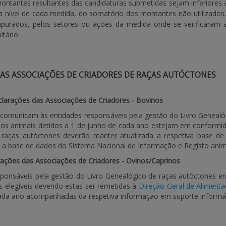
ntantes resultantes das candidaturas submetidas sejam inferiores ao
 nível de cada medida, do somatório dos montantes não utilizados. 
urados, pelos setores ou ações da medida onde se verificaram as
itário.
AS ASSOCIAÇÕES DE CRIADORES DE RAÇAS AUTÓCTONES
larações das Associações de Criadores - Bovinos
s comunicam às entidades responsáveis pela gestão do Livro Genealóg
 os animais detidos a 1 de junho de cada ano estejam em conformi
 raças autóctones deverão manter atualizada a respetiva base d
a base de dados do Sistema Nacional de Informação e Registo anim
rações das Associações de Criadores - Ovinos/Caprinos
sponsáveis pela gestão do Livro Genealógico de raças autóctones em
elegíveis devendo estas ser remetidas à
Direção-Geral de Alimenta
cada ano acompanhadas da respetiva informação em suporte informát