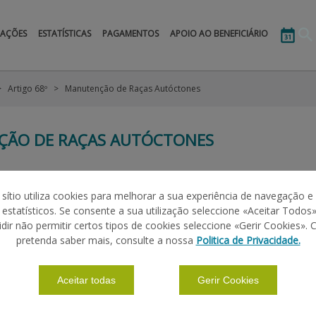
MAÇÕES
ESTATÍSTICAS
PAGAMENTOS
APOIO AO BENEFICIÁRIO
Artigo 68º
Manutenção de Raças Autóctones
ÃO DE RAÇAS AUTÓCTONES
 sítio utiliza cookies para melhorar a sua experiência de navegação e
UDA
s estatísticos. Se consente a sua utilização seleccione «Aceitar Todos»
idir não permitir certos tipos de cookies seleccione «Gerir Cookies». 
etivo
apoiar a manutenção de sistemas agropecuários basea
pretenda saber mais, consulte a nossa
Politica de Privacidade.
locais, de forma a assegurar a preservação de um património genético
atribuído anualmente às fêmeas exploradas em linha pura e inscritas
Aceitar todas
Gerir Cookies
e declarar, no Pedido de Ajudas para a
Campanha 2014
, a sua inte