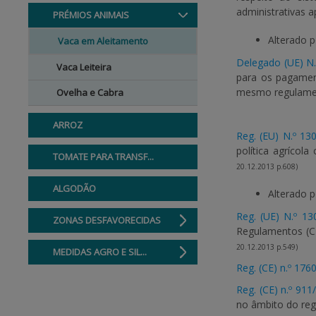
administrativas 
PRÉMIOS ANIMAIS
Alterado 
Vaca em Aleitamento
Delegado (UE) N.
Vaca Leiteira
para os pagament
mesmo regulam
Ovelha e Cabra
ARROZ
Reg. (EU) N.º 13
política agríco
TOMATE PARA TRANSF...
20.12.2013 p.608)
ALGODÃO
Alterado 
Reg. (UE) N.º 13
ZONAS DESFAVORECIDAS
Regulamentos (CE
20.12.2013 p.549)
MEDIDAS AGRO E SIL...
Reg. (CE) n.º 176
Reg. (CE) n.º 911
no âmbito do reg