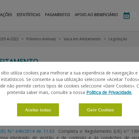
MAÇÕES
ESTATÍSTICAS
PAGAMENTOS
APOIO AO BENEFICIÁRIO
 2014-2022
Prémios Animais
Vaca em Aleitamento
Legislação
LEITAMENTO
 sítio utiliza cookies para melhorar a sua experiência de navegação e
s estatísticos. Se consente a sua utilização seleccione «Aceitar Todos»
|
|
|
ÕES BÁSICAS
CALENDÁRIO
PERGUNTAS FREQUENTES
LEGISLA
idir não permitir certos tipos de cookies seleccione «Gerir Cookies». 
pretenda saber mais, consulte a nossa
Politica de Privacidade.
UE) N.º 641/2014 de 16.06
Fixa as normas de execução do Regu
Aceitar todas
Gerir Cookies
tabelece regras para os pagamentos diretos aos agricultores ao 
0.06.2014 p.74)
UE) N.º 640/2014 de 11.03
Completa o Regulamento (UE) n.º 130
stema integrado de gestão e de controlo e às condições de r