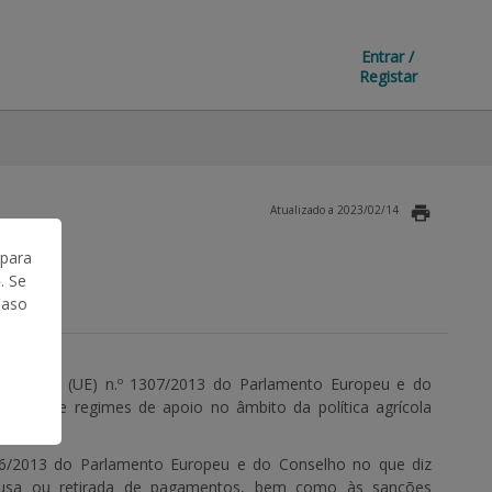
Entrar /
Registar
Atualizado a 2023/02/14
 para
. Se
|
ÇÃO
Caso
lamento (UE) n.º 1307/2013 do Parlamento Europeu e do
abrigo de regimes de apoio no âmbito da política agrícola
6/2013 do Parlamento Europeu e do Conselho no que diz
ecusa ou retirada de pagamentos, bem como às sanções