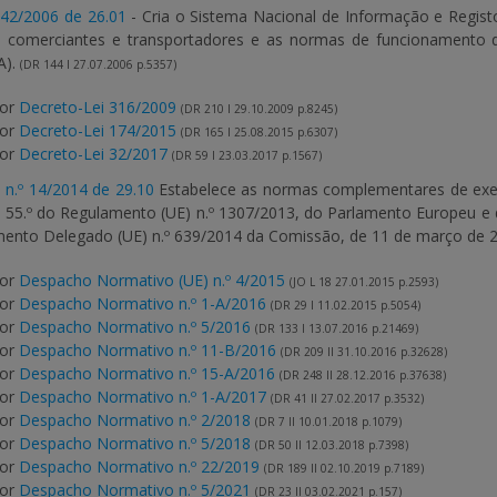
142/2006 de 26.01
- Cria o Sistema Nacional de Informação e Registo
 comerciantes e transportadores e as normas de funcionamento d
A).
(DR 144 I 27.07.2006 p.5357)
por
Decreto-Lei 316/2009
(DR 210 I 29.10.2009 p.8245)
por
Decreto-Lei 174/2015
(DR 165 I 25.08.2015 p.6307)
por
Decreto-Lei 32/2017
(DR 59 I 23.03.2017 p.1567)
 n.º 14/2014 de 29.10
Estabelece as normas complementares de exec
 a 55.º do Regulamento (UE) n.º 1307/2013, do Parlamento Europeu e
mento Delegado (UE) n.º 639/2014 da Comissão, de 11 de março de 
por
Despacho Normativo (UE) n.º 4/2015
(JO L 18 27.01.2015 p.2593)
por
Despacho Normativo n.º 1-A/2016
(DR 29 I 11.02.2015 p.5054)
por
Despacho Normativo n.º 5/2016
(DR 133 I 13.07.2016 p.21469)
por
Despacho Normativo n.º 11-B/2016
(DR 209 II 31.10.2016 p.32628)
por
Despacho Normativo n.º 15-A/2016
(DR 248 II 28.12.2016 p.37638)
por
Despacho Normativo n.º 1-A/2017
(DR 41 II 27.02.2017 p.3532)
por
Despacho Normativo n.º 2/2018
(DR 7 II 10.01.2018 p.1079)
por
Despacho Normativo n.º 5/2018
(DR 50 II 12.03.2018 p.7398)
por
Despacho Normativo n.º 22/2019
(DR 189 II 02.10.2019 p.7189)
por
Despacho Normativo n.º 5/2021
(DR 23 II 03.02.2021 p.157)