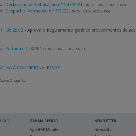
por
Declaração de Retificação n.º 547/2021
(DR 151 II 05.08.2021 p.169)
por
Despacho Normativo n.º 3/2022
(DR 25 II 04.02.2022 p.116)
011 de 25.02
- Aprova o Regulamento geral de procedimentos de ace
por
Portaria n.º 58/2017
(DR 26 I 06.02.2017 p.671)
LATIVA À CONDICIONALIDADE
 Acordo Ortográfico.
AÇÃO
IFAP MAIS PERTO
NEWSLETTER
App IFAP Mobile
Newsletter