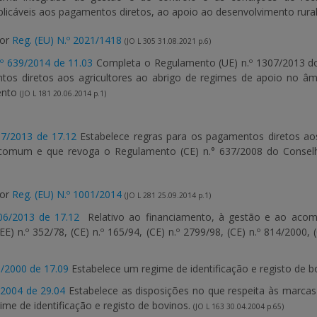
aplicáveis aos pagamentos diretos, ao apoio ao desenvolvimento rura
por
Reg. (EU) N.º 2021/1418
(JO L 305 31.08.2021 p.6)
º 639/2014 de 11.03
Completa o Regulamento (UE) n.º 1307/2013 d
os diretos aos agricultores ao abrigo de regimes de apoio no âm
ento
(JO L 181 20.06.2014 p.1)
07/2013 de 17.12
Estabelece regras para os pagamentos diretos ao
la comum e que revoga o Regulamento (CE) n.° 637/2008 do Conse
por
Reg. (EU) N.º 1001/2014
(JO L 281 25.09.2014 p.1)
06/2013 de 17.12
Relativo ao financiamento, à gestão e ao aco
E) n.º 352/78, (CE) n.º 165/94, (CE) n.º 2799/98, (CE) n.º 814/2000,
0/2000 de 17.09
Estabelece um regime de identificação e registo de 
/2004 de 29.04
Estabelece as disposições no que respeita às marcas
ime de identificação e registo de bovinos.
(JO L 163 30.04.2004 p.65)