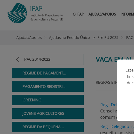
O IFAP
AJUDAS/APOIOS
INFOR
Ajudas/Apoios
Ajudas no Pedido Único
Pré-PU 2025
PAC
VACA EM A
PAC 2014-2022
Este
REGIME DE PAGAMENT...
fin
REGRAS E INFORMAÇ
dec
PAGAMENTO REDISTRI...
GREENING
Reg. Delegado (
Conselho, que es
JOVENS AGRICULTORES
comum
(JO L 181 2
Reg. Delegado (
REGIME DA PEQUENA ...
respeito ao si