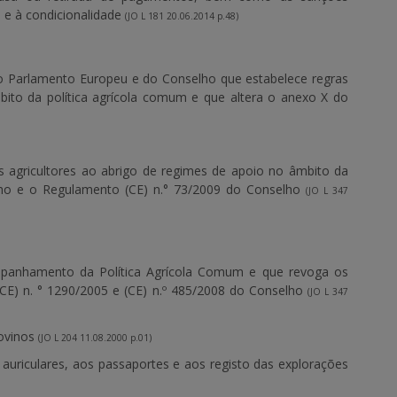
l e à condicionalidade
(JO L 181 20.06.2014 p.48)
o Parlamento Europeu e do Conselho que estabelece regras
bito da política agrícola comum e que altera o anexo X do
s agricultores ao abrigo de regimes de apoio no âmbito da
lho e o Regulamento (CE) n.° 73/2009 do Conselho
(JO L 347
mpanhamento da Política Agrícola Comum e que revoga os
 (CE) n. ° 1290/2005 e (CE) n.º 485/2008 do Conselho
(JO L 347
bovinos
(JO L 204 11.08.2000 p.01)
 auriculares, aos passaportes e aos registo das explorações