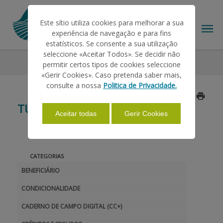
Este sítio utiliza cookies para melhorar a sua
experiência de navegação e para fins
estatísticos. Se consente a sua utilização
seleccione «Aceitar Todos». Se decidir não
Tutoriais
permitir certos tipos de cookies seleccione
O IFAP
«Gerir Cookies». Caso pretenda saber mais,
consulte a nossa
Politica de Privacidade.
AJUDAS/APOIOS
TUTORIAIS
Aceitar todas
Gerir Cookies
INFORMAÇÕES
CATEGORIAS
BENEFICIÁRIO
ESTATÍSTICAS
CONDICIONALIDADE
CADERNO DE CAMPO DIGITAL (CC+)
PAGAMENTOS