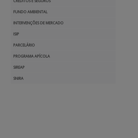
CRÉDITOS E SEGUROS
FUNDO AMBIENTAL
APOIO AO BENEFICIÁRIO
INTERVENÇÕES DE MERCADO
ISIP
Entrar / Registar
PARCELÁRIO
PROGRAMA APÍCOLA
SIREAP
SNIRA