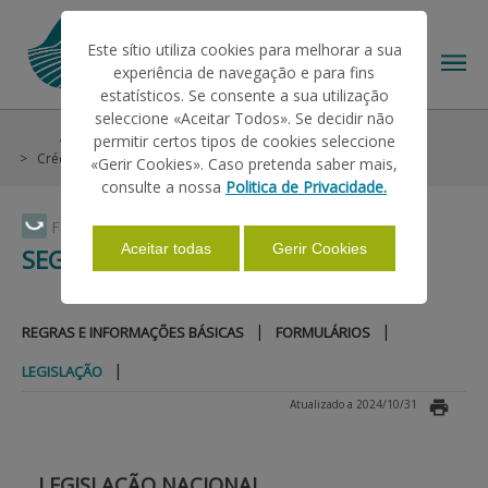
Este sítio utiliza cookies para melhorar a sua
experiência de navegação e para fins
estatísticos. Se consente a sua utilização
seleccione «Aceitar Todos». Se decidir não
Ajudas/Apoios
Outras Ajudas
Histórico
permitir certos tipos de cookies seleccione
O IFAP
Crédito e Seguros
Seguro Aquícola
Legislação
«Gerir Cookies». Caso pretenda saber mais,
consulte a nossa
Politica de Privacidade.
AJUDAS/APOIOS
Faça Swipe para ver o menu
Aceitar todas
Gerir Cookies
SEGURO AQUÍCOLA
INFORMAÇÕES
|
|
REGRAS E INFORMAÇÕES BÁSICAS
FORMULÁRIOS
|
LEGISLAÇÃO
ESTATÍSTICAS
Atualizado a 2024/10/31
PAGAMENTOS
LEGISLAÇÃO NACIONAL