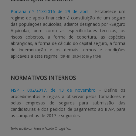
Portaria n.º 113/2016 de 29 de abril
- Estabelece um
APOIO AO BENEFICIÁRIO
regime de apoio financeiro à constituição de um seguro
das populações aquícolas, adiante designado por «Seguro
Aquícola», bem como as especificidades técnicas, os
Entrar / Registar
riscos cobertos, a forma de cobertura, as espécies
abrangidas, a forma de cálculo do capital seguro, a forma
de indemnização e os demais termos e condições
aplicáveis a este regime.
(DR 48 I 29.04.2016 p.1434)
NORMATIVOS INTERNOS
NSP - 002/2017, de 13 de novembro
- Define os
procedimentos e regras a observar pelos tomadores e
pelas empresas de seguros para submissão das
candidaturas e dos pedidos de pagamento ao IFAP, para
as campanhas de 2017 e seguintes.
Texto escrito conforme o Acordo Ortográfico.