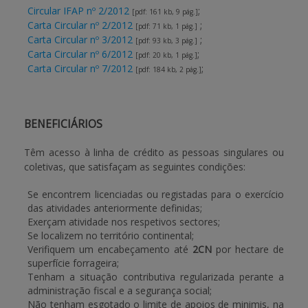
Circular IFAP nº 2/2012
;
[pdf: 161 kb, 9 pág.]
Carta Circular nº 2/2012
;
[pdf: 71 kb, 1 pág.]
Carta Circular nº 3/2012
;
[pdf: 93 kb, 3 pág.]
Carta Circular nº 6/2012
;
[pdf: 20 kb, 1 pág.]
Carta Circular nº 7/2012
;
[pdf: 184 kb, 2 pág.]
BENEFICIÁRIOS
Têm acesso à linha de crédito as pessoas singulares ou
coletivas, que satisfaçam as seguintes condições:
Se encontrem licenciadas ou registadas para o exercício
das atividades anteriormente definidas;
Exerçam atividade nos respetivos sectores;
Se localizem no território continental;
Verifiquem um encabeçamento até
2CN
por hectare de
superfície forrageira;
Tenham a situação contributiva regularizada perante a
administração fiscal e a segurança social;
Não tenham esgotado o limite de apoios de minimis, na