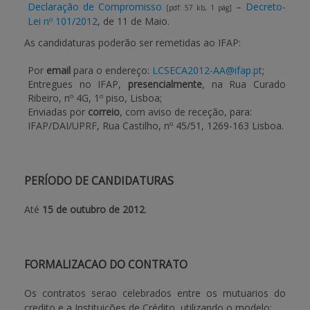
Declaração de Compromisso
–
Decreto-
[pdf: 57 kb, 1 pág]
Lei nº 101/2012
, de 11 de Maio.
As candidaturas poderão ser remetidas ao IFAP:
Por
email
para o endereço:
LCSECA2012-AA@ifap.pt
;
Entregues no IFAP,
presencialmente
, na Rua Curado
Ribeiro, nº 4G, 1º piso, Lisboa;
Enviadas por
correio
, com aviso de receção, para:
IFAP/DAI/UPRF, Rua Castilho, nº 45/51, 1269-163 Lisboa.
PERÍODO DE CANDIDATURAS
Até
15 de outubro de 2012
.
FORMALIZACAO DO CONTRATO
Os contratos serao celebrados entre os mutuarios do
credito e a Instituições de Crédito, utilizando o modelo: