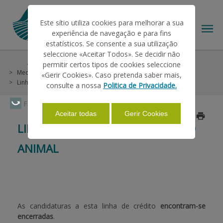
Este sítio utiliza cookies para melhorar a sua
experiência de navegação e para fins
estatísticos. Se consente a sua utilização
seleccione «Aceitar Todos». Se decidir não
Ajudas/Apoios
Outras Ajudas
Histórico
permitir certos tipos de cookies seleccione
O IFAP
Medidas Excecionais
SECA 2012
«Gerir Cookies». Caso pretenda saber mais,
Linha de Crédito Alimentação Animal
consulte a nossa
Politica de Privacidade.
AJUDAS/APOIOS
Faça Swipe para ver o menu
Aceitar todas
Gerir Cookies
Atualizado a 2017/03/03
LINHA DE CRÉDITO ALIMENTAÇÃO
INFORMAÇÕES
ANIMAL
ESTATÍSTICAS
As candidaturas a esta linha de crédito
encontram-se
PAGAMENTOS
encerradas
.