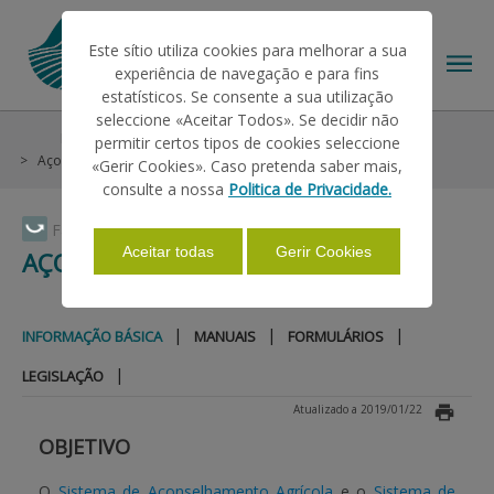
Este sítio utiliza cookies para melhorar a sua
experiência de navegação e para fins
estatísticos. Se consente a sua utilização
seleccione «Aceitar Todos». Se decidir não
Informações
Sistemas de Aconselhamento Agrícola
permitir certos tipos de cookies seleccione
O IFAP
Açores
Informação Básica
«Gerir Cookies». Caso pretenda saber mais,
consulte a nossa
Politica de Privacidade.
AJUDAS/APOIOS
Faça Swipe para ver o menu
Aceitar todas
Gerir Cookies
AÇORES
INFORMAÇÕES
|
|
|
INFORMAÇÃO BÁSICA
MANUAIS
FORMULÁRIOS
|
LEGISLAÇÃO
ESTATÍSTICAS
Atualizado a 2019/01/22
OBJETIVO
PAGAMENTOS
O
Sistema de Aconselhamento Agrícola
e o
Sistema de