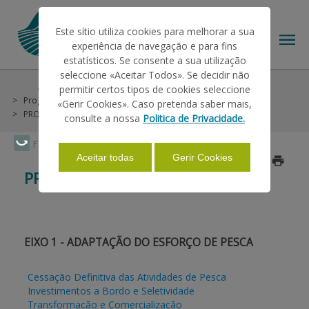
Este sítio utiliza cookies para melhorar a sua
experiência de navegação e para fins
estatísticos. Se consente a sua utilização
seleccione «Aceitar Todos». Se decidir não
Ajudas/Apoios
Outras Ajudas
Histórico
permitir certos tipos de cookies seleccione
O IFAP
Programa Operacional Pescas 2007-2013 (FEP)
«Gerir Cookies». Caso pretenda saber mais,
PROMAR - Madeira
consulte a nossa
Politica de Privacidade.
AJUDAS/APOIOS
Faça Swipe para ver o menu
Aceitar todas
Gerir Cookies
Atualizado a 2017/02/13
PROMAR - MADEIRA
INFORMAÇÕES
ESTATÍSTICAS
EIXO 1 - ADAPTAÇÃO DO ESFORÇO DE PESCA
Cessação Definitiva das Atividades de Pesca
PAGAMENTOS
Investimentos a Bordo e Seletividade
Transformação e Comercialização