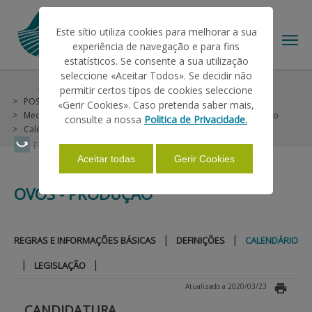
Este sítio utiliza cookies para melhorar a sua
experiência de navegação e para fins
estatísticos. Se consente a sua utilização
seleccione «Aceitar Todos». Se decidir não
Ajudas/Apoios
Outras Ajudas
permitir certos tipos de cookies seleccione
O IFAP
POSEI Madeira (não incluídas no PU)
«Gerir Cookies». Caso pretenda saber mais,
Medida 2 - Fileiras Agropecuárias (Animais)
Ovos - Produção
consulte a nossa
Politica de Privacidade.
Calendário
AJUDAS/APOIOS
Faça Swipe para ver o menu
Aceitar todas
Gerir Cookies
OVOS - PRODUÇÃO
INFORMAÇÕES
|
|
REGRAS E INFORMAÇÕES BÁSICAS
DEFINIÇÕES
CALENDÁRIO
ESTATÍSTICAS
|
|
LEGISLAÇÃO
Atualizado a 2020/03/23
PAGAMENTOS
CANDIDATURA