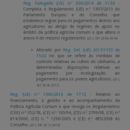
Reg. Delegado (UE) n.º 639/2014 de 11.03
-
Completa o Regulamento (UE) n.º 1307/2013 do
Parlamento Europeu e do Conselho que
estabelece regras para os pagamentos diretos aos
agricultores ao abrigo de regimes de apoio no
âmbito da política agrícola comum e que altera o
anexo X do mesmo regulamento.
(JO L 181 20.06.2014)
Alterado por
Reg. Del. (UE) 2017/1155 de
15.02
no que se refere às medidas de
controlo relativas ao cultivo do cânhamo, a
determinadas disposições relativas ao
pagamento por ecologização, ao
pagamento para os jovens agricultores.
(JO L
167 30.06.2017)
Reg. (UE) n.º 1306/2013 de 17.12
- Relativo ao
financiamento, à gestão e ao acompanhamento da
Política Agrícola Comum e que revoga os Regulamentos
(CEE) n.º 352/78, (CE) n.º 165/94, (CE) n.º 2799/98, (CE) n.º
814/2000, (CE) n. ° 1290/2005 e (CE) n.º 485/2008 do
Conselho.
(JO L 347 20.12.2013)