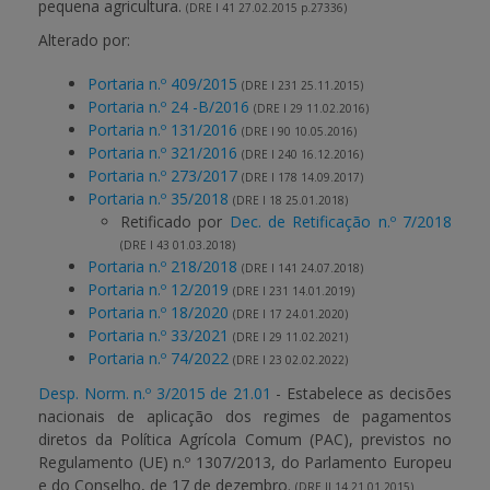
pequena agricultura.
(DRE I 41 27.02.2015 p.27336)
Alterado por:
Portaria n.º 409/2015
(DRE I 231 25.11.2015)
Portaria n.º 24 -B/2016
(DRE I 29 11.02.2016)
Portaria n.º 131/2016
(DRE I 90 10.05.2016)
Portaria n.º 321/2016
(DRE I 240 16.12.2016)
Portaria n.º 273/2017
(DRE I 178 14.09.2017)
Portaria n.º 35/2018
(DRE I 18 25.01.2018)
Retificado por
Dec. de Retificação n.º 7/2018
(DRE I 43 01.03.2018)
Portaria n.º 218/2018
(DRE I 141 24.07.2018)
Portaria n.º 12/2019
(DRE I 231 14.01.2019)
Portaria n.º 18/2020
(DRE I 17 24.01.2020)
Portaria n.º 33/2021
(DRE I 29 11.02.2021)
Portaria n.º 74/2022
(DRE I 23 02.02.2022)
Desp. Norm. n.º 3/2015 de 21.01
- Estabelece as decisões
nacionais de aplicação dos regimes de pagamentos
diretos da Política Agrícola Comum (PAC), previstos no
Regulamento (UE) n.º 1307/2013, do Parlamento Europeu
e do Conselho, de 17 de dezembro.
(DRE II 14 21.01.2015)