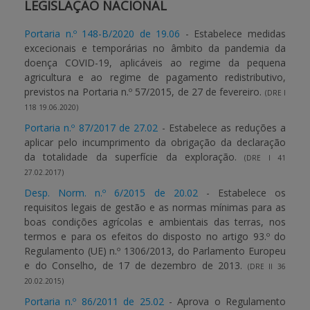
LEGISLAÇÃO NACIONAL
Portaria n.º 148-B/2020 de 19.06
- Estabelece medidas
excecionais e temporárias no âmbito da pandemia da
doença COVID-19, aplicáveis ao regime da pequena
agricultura e ao regime de pagamento redistributivo,
previstos na Portaria n.º 57/2015, de 27 de fevereiro.
(DRE I
118 19.06.2020)
Portaria n.º 87/2017 de 27.02
- Estabelece as reduções a
aplicar pelo incumprimento da obrigação da declaração
da totalidade da superfície da exploração.
(DRE I 41
27.02.2017)
Desp. Norm. n.º 6/2015 de 20.02
- Estabelece os
requisitos legais de gestão e as normas mínimas para as
boas condições agrícolas e ambientais das terras, nos
termos e para os efeitos do disposto no artigo 93.º do
Regulamento (UE) n.º 1306/2013, do Parlamento Europeu
e do Conselho, de 17 de dezembro de 2013.
(DRE II 36
20.02.2015)
Portaria n.º 86/2011 de 25.02
- Aprova o Regulamento