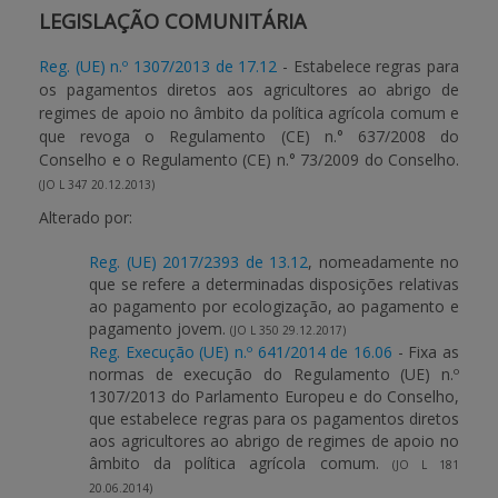
LEGISLAÇÃO COMUNITÁRIA
APOIO AO BENEFICIÁRIO
Reg. (UE) n.º 1307/2013 de 17.12
- Estabelece regras para
os pagamentos diretos aos agricultores ao abrigo de
regimes de apoio no âmbito da política agrícola comum e
Entrar / Registar
que revoga o Regulamento (CE) n.° 637/2008 do
Conselho e o Regulamento (CE) n.° 73/2009 do Conselho.
(JO L 347 20.12.2013)
Alterado por:
Reg. (UE) 2017/2393 de 13.12
, nomeadamente no
que se refere a determinadas disposições relativas
ao pagamento por ecologização, ao pagamento e
pagamento jovem.
(JO L 350 29.12.2017)
Reg. Execução (UE) n.º 641/2014 de 16.06
- Fixa as
normas de execução do Regulamento (UE) n.º
1307/2013 do Parlamento Europeu e do Conselho,
que estabelece regras para os pagamentos diretos
aos agricultores ao abrigo de regimes de apoio no
âmbito da política agrícola comum.
(JO L 181
20.06.2014)