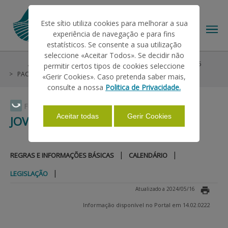
Este sítio utiliza cookies para melhorar a sua
experiência de navegação e para fins
estatísticos. Se consente a sua utilização
seleccione «Aceitar Todos». Se decidir não
Ajudas/Apoios
Ajudas no Pedido Único
Pré-PU 2025
permitir certos tipos de cookies seleccione
O IFAP
PAC 2014-2022
Jovens Agricultores
Legislação
«Gerir Cookies». Caso pretenda saber mais,
consulte a nossa
Politica de Privacidade.
AJUDAS/APOIOS
Faça Swipe para ver o menu
Aceitar todas
Gerir Cookies
JOVENS AGRICULTORES
INFORMAÇÕES
|
|
REGRAS E INFORMAÇÕES BÁSICAS
CALENDÁRIO
|
LEGISLAÇÃO
ESTATÍSTICAS
Atualizado a 2024/05/16
Informação disponível no Portal em 14.02.0222
PAGAMENTOS