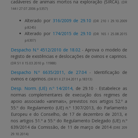
cadáveres de animais mortos na exploração (SIRCA).
(DR
144 I 27.07.2006 p.5357)
Alterado por
316/2009 de 29.10
(DR 210 I 29.10.2009
p.8245)
Alterado por
174/2015 de 29.10
(DR 165 I 25.08.2015
p.6307)
Despacho N.º 4512/2010 de 18.02
- Aprova o modelo de
registo de existências e deslocações de ovinos e caprinos.
(DR 51 II 15.03.2010 p. 11988)
Despacho N.º 6635/2011, de 27.04
- Identificação de
ovinos e caprinos.
(DR 81 II 27.04.2011 p.18313)
Desp. Norm. (UE) n.º 14/2014,
de 29.10 - Estabelece as
normas complementares de execução dos regimes de
apoio associado «animais», previstos nos artigos 52.º a
55.º do Regulamento (UE) n.º 1307/2013, do Parlamento
Europeu e do Conselho, de 17 de dezembro de 2013, e
nos artigos 51.º a 55.º do Regulamento Delegado (UE) n.º
639/2014 da Comissão, de 11 de março de 2014
(DRE 209
29.10.2014)