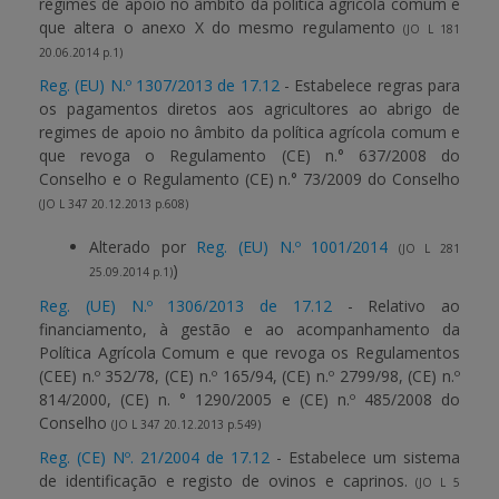
regimes de apoio no âmbito da política agrícola comum e
que altera o anexo X do mesmo regulamento
(JO L 181
20.06.2014 p.1)
Reg. (EU) N.º 1307/2013 de 17.12
- Estabelece regras para
os pagamentos diretos aos agricultores ao abrigo de
regimes de apoio no âmbito da política agrícola comum e
que revoga o Regulamento (CE) n.° 637/2008 do
Conselho e o Regulamento (CE) n.° 73/2009 do Conselho
(JO L 347 20.12.2013 p.608)
Alterado por
Reg. (EU) N.º 1001/2014
(JO L 281
)
25.09.2014 p.1)
Reg. (UE) N.º 1306/2013 de 17.12
- Relativo ao
financiamento, à gestão e ao acompanhamento da
Política Agrícola Comum e que revoga os Regulamentos
(CEE) n.º 352/78, (CE) n.º 165/94, (CE) n.º 2799/98, (CE) n.º
814/2000, (CE) n. ° 1290/2005 e (CE) n.º 485/2008 do
Conselho
(JO L 347 20.12.2013 p.549)
Reg. (CE) Nº. 21/2004 de 17.12
- Estabelece um sistema
de identificação e registo de ovinos e caprinos.
(JO L 5