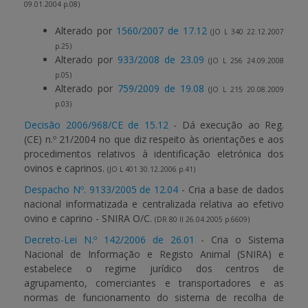
09.01.2004 p.08)
Alterado por
1560/2007 de 17.12
(JO L 340 22.12.2007
p.25)
Alterado por
933/2008 de 23.09
(JO L 256 24.09.2008
p.05)
Alterado por
759/2009 de 19.08
(JO L 215 20.08.2009
p.03)
Decisão 2006/968/CE de 15.12
- Dá execução ao Reg.
(CE) n.º 21/2004 no que diz respeito às orientações e aos
procedimentos relativos à identificação eletrónica dos
ovinos e caprinos.
(JO L 401 30.12.2006 p.41)
Despacho Nº. 9133/2005 de 12.04
- Cria a base de dados
nacional informatizada e centralizada relativa ao efetivo
ovino e caprino - SNIRA O/C.
(DR 80 II 26.04.2005 p.6609)
Decreto-Lei N.º 142/2006 de 26.01
- Cria o Sistema
Nacional de Informação e Registo Animal (SNIRA) e
estabelece o regime jurídico dos centros de
agrupamento, comerciantes e transportadores e as
normas de funcionamento do sistema de recolha de