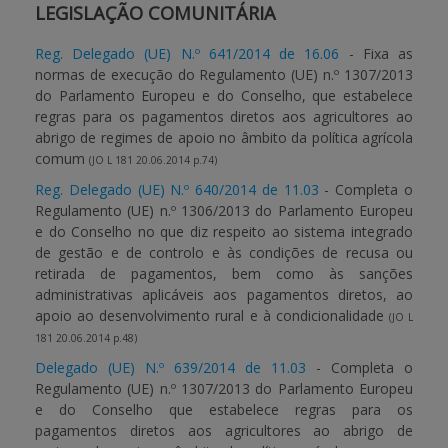
LEGISLAÇÃO COMUNITÁRIA
APOIO AO BENEFICIÁRIO
Reg. Delegado (UE) N.º 641/2014 de 16.06
- Fixa as
normas de execução do Regulamento (UE) n.º 1307/2013
do Parlamento Europeu e do Conselho, que estabelece
regras para os pagamentos diretos aos agricultores ao
Entrar / Registar
abrigo de regimes de apoio no âmbito da política agrícola
comum
(JO L 181 20.06.2014 p.74)
Reg. Delegado (UE) N.º 640/2014 de 11.03
- Completa o
Regulamento (UE) n.º 1306/2013 do Parlamento Europeu
e do Conselho no que diz respeito ao sistema integrado
de gestão e de controlo e às condições de recusa ou
retirada de pagamentos, bem como às sanções
administrativas aplicáveis aos pagamentos diretos, ao
apoio ao desenvolvimento rural e à condicionalidade
(JO L
181 20.06.2014 p.48)
Delegado (UE) N.º 639/2014 de 11.03
- Completa o
Regulamento (UE) n.º 1307/2013 do Parlamento Europeu
e do Conselho que estabelece regras para os
pagamentos diretos aos agricultores ao abrigo de