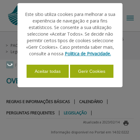
Este sítio utiliza cookies para melhorar a sua
experiência de navegação e para fins
estatísticos. Se consente a sua utilização
seleccione «Aceitar Todos». Se decidir não
Ajudas/Apoios
Ajudas no Pedido Único
Pré-PU 2025
permitir certos tipos de cookies seleccione
O IFAP
PAC 2014-2022
Prémios Animais
Ovelha e Cabra
«Gerir Cookies». Caso pretenda saber mais,
Legislação
consulte a nossa
Politica de Privacidade.
AJUDAS/APOIOS
Faça Swipe para ver o menu
Aceitar todas
Gerir Cookies
OVELHA E CABRA
INFORMAÇÕES
|
|
REGRAS E INFORMAÇÕES BÁSICAS
CALENDÁRIO
ESTATÍSTICAS
|
|
PERGUNTAS FREQUENTES
LEGISLAÇÃO
Atualizado a 2023/02/14
PAGAMENTOS
Informação disponível no Portal em 14.02.0222