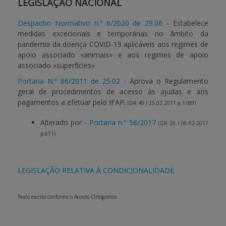
LEGISLAÇÃO NACIONAL
Despacho Normativo n.º 6/2020 de 29.06
- Estabelece
medidas excecionais e temporárias no âmbito da
pandemia da doença COVID-19 aplicáveis aos regimes de
apoio associado «animais» e aos regimes de apoio
associado «superfícies»
Portaria N.º 86/2011 de 25.02
- Aprova o Regulamento
geral de procedimentos de acesso às ajudas e aos
pagamentos a efetuar pelo IFAP.
(DR 40 I 25.02.2011 p.1189)
Alterado por
- Portaria n.º 58/2017
(DR 26 I 06.02.2017
p.671)
LEGISLAÇÃO RELATIVA À CONDICIONALIDADE
Texto escrito conforme o Acordo Ortográfico.