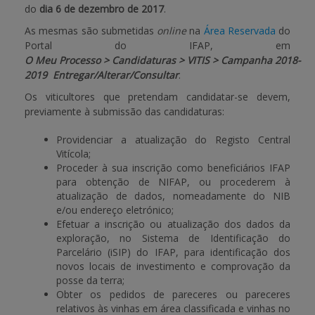
do
dia 6 de dezembro de 2017
.
APOIO AO BENEFICIÁRIO
As mesmas são submetidas
online
na
Área Reservada
do
Portal do IFAP, em
O Meu Processo > Candidaturas > VITIS > Campanha 2018-
2019 Entregar/Alterar/Consultar
.
Entrar / Registar
Os viticultores que pretendam candidatar-se devem,
previamente à submissão das candidaturas:
Providenciar a atualização do Registo Central
Vitícola;
Proceder à sua inscrição como beneficiários IFAP
para obtenção de NIFAP, ou procederem à
atualização de dados, nomeadamente do NIB
e/ou endereço eletrónico;
Efetuar a inscrição ou atualização dos dados da
exploração, no Sistema de Identificação do
Parcelário (iSIP) do IFAP, para identificação dos
novos locais de investimento e comprovação da
posse da terra;
Obter os pedidos de pareceres ou pareceres
relativos às vinhas em área classificada e vinhas no