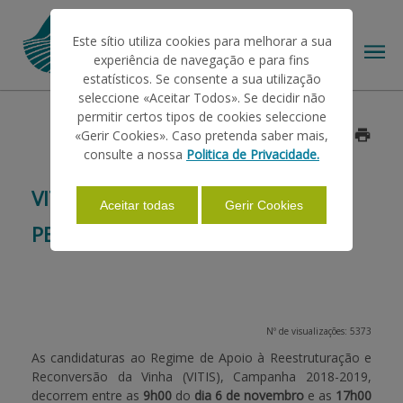
Este sítio utiliza cookies para melhorar a sua
experiência de navegação e para fins
estatísticos. Se consente a sua utilização
seleccione «Aceitar Todos». Se decidir não
permitir certos tipos de cookies seleccione
O IFAP
«Gerir Cookies». Caso pretenda saber mais,
Data: 2017/11/15
consulte a nossa
Politica de Privacidade.
AJUDAS/APOIOS
VITIS 2018-2019 — ABERTURA DO
Aceitar todas
Gerir Cookies
PERÍODO DE CANDIDATURAS
INFORMAÇÕES
ESTATÍSTICAS
Nº de visualizações: 5373
As candidaturas ao Regime de Apoio à Reestruturação e
Reconversão da Vinha (VITIS), Campanha 2018-2019,
PAGAMENTOS
decorrem entre as
9h00
do
dia 6 de novembro
e as
17h00