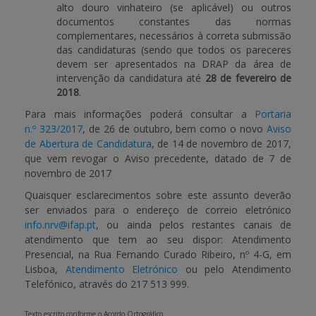
alto douro vinhateiro (se aplicável) ou outros
documentos constantes das normas
complementares, necessários à correta submissão
das candidaturas (sendo que todos os pareceres
devem ser apresentados na DRAP da área de
intervenção da candidatura até
28 de fevereiro de
2018
.
Para mais informações poderá consultar a
Portaria
n.º 323/2017
, de 26 de outubro, bem como o novo
Aviso
de Abertura de Candidatura
, de 14 de novembro de 2017,
que vem revogar o Aviso precedente, datado de 7 de
novembro de 2017
Quaisquer esclarecimentos sobre este assunto deverão
ser enviados para o endereço de correio eletrónico
info.nrv@ifap.pt
, ou ainda pelos restantes canais de
atendimento que tem ao seu dispor: Atendimento
Presencial, na Rua Fernando Curado Ribeiro, nº 4-G, em
Lisboa,
Atendimento Eletrónico
ou pelo Atendimento
Telefónico, através do 217 513 999.
Texto escrito conforme o Acordo Ortográfico.