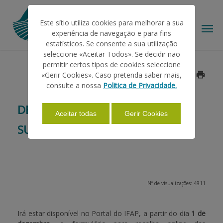
Este sítio utiliza cookies para melhorar a sua
experiência de navegação e para fins
estatísticos. Se consente a sua utilização
seleccione «Aceitar Todos». Se decidir não
permitir certos tipos de cookies seleccione
O IFAP
«Gerir Cookies». Caso pretenda saber mais,
Data: 2017/11/28
consulte a nossa
Politica de Privacidade.
AJUDAS/APOIOS
DECLARAÇÃO DE EXISTÊNCIAS DE
Aceitar todas
Gerir Cookies
SUÍNOS
INFORMAÇÕES
ESTATÍSTICAS
Nº de visualizações: 4811
PAGAMENTOS
Irá estar disponível no Portal do IFAP, a partir do dia
1 de