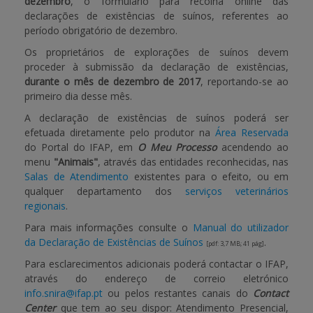
dezembro
, o formulário para recolha online das
declarações de existências de suínos, referentes ao
APOIO AO BENEFICIÁRIO
período obrigatório de dezembro.
Os proprietários de explorações de suínos devem
proceder à submissão da declaração de existências,
durante o mês de dezembro de 2017
, reportando-se ao
Entrar / Registar
primeiro dia desse mês.
A declaração de existências de suínos poderá ser
efetuada diretamente pelo produtor na
Área Reservada
do Portal do IFAP, em
O Meu Processo
acendendo ao
menu
"Animais"
, através das entidades reconhecidas, nas
Salas de Atendimento
existentes para o efeito, ou em
qualquer departamento dos
serviços veterinários
regionais
.
Para mais informações consulte o
Manual do utilizador
da Declaração de Existências de Suínos
.
[pdf: 3,7 MB; 41 pág]
Para esclarecimentos adicionais poderá contactar o IFAP,
através do endereço de correio eletrónico
info.snira@ifap.pt
ou pelos restantes canais do
Contact
Center
que tem ao seu dispor: Atendimento Presencial,