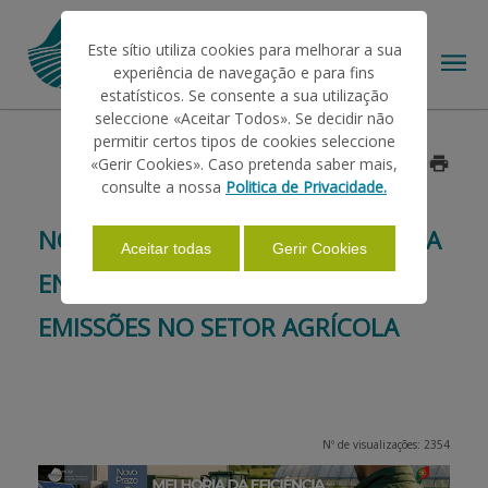
Este sítio utiliza cookies para melhorar a sua
experiência de navegação e para fins
estatísticos. Se consente a sua utilização
seleccione «Aceitar Todos». Se decidir não
permitir certos tipos de cookies seleccione
O IFAP
«Gerir Cookies». Caso pretenda saber mais,
Data: 2026/05/22
consulte a nossa
Politica de Privacidade.
AJUDAS/APOIOS
NOVO PRAZO – APOIO À EFICIÊNCIA
Aceitar todas
Gerir Cookies
ENERGÉTICA E REDUÇÃO DE
INFORMAÇÕES
EMISSÕES NO SETOR AGRÍCOLA
ESTATÍSTICAS
Nº de visualizações: 2354
PAGAMENTOS