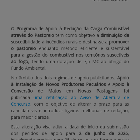
Nº de visualizações: 4567
APOIO AO BENEFICIÁRIO
O
Programa de Apoio à Redução da Carga Combustível
através do Pastoreio
tem como objetivo a
diminuição da
Entrar / Registar
suscetibilidade a incêndios rurais
e destina-se a
promover
o pastoreio
enquanto método eficiente e sustentável
para a gestão do combustível nos territórios suscetíveis
ao fogo
, tendo uma dotação de 7,5 M€ ao abrigo do
Fundo Ambiental.
No âmbito dos dois regimes de apoio publicitados,
Apoio
à Instalação de Novos Produtores Pecuários
e
Apoio à
Conversão de Matos em Novas Pastagens
, foi
publicada
uma retificação ao Aviso de Abertura de
Concurso
, com o objetivo de alterar o prazo para as
candidaturas e introduzir ligeiras melhorias de redação,
para maior clareza.
Esta alteração visa adiar a
data de início
da submissão
dos pedidos de apoio para
2 de junho de 2026
,
inicialmente prevista para 25 de maio, por forma a evitar