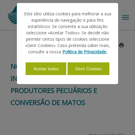
Este sítio utiliza cookies para melhorar a sua
experiência de navegação e para fins
estatísticos. Se consente a sua utilização
seleccione «Aceitar Todos». Se decidir não
permitir certos tipos de cookies seleccione
O IFAP
«Gerir Cookies». Caso pretenda saber mais,
Data: 2026/05/22
consulte a nossa
Politica de Privacidade.
AJUDAS/APOIOS
NOVO PRAZO – APOIOS À
Aceitar todas
Gerir Cookies
INSTALAÇÃO DE NOVOS
INFORMAÇÕES
PRODUTORES PECUÁRIOS E
CONVERSÃO DE MATOS
ESTATÍSTICAS
PAGAMENTOS