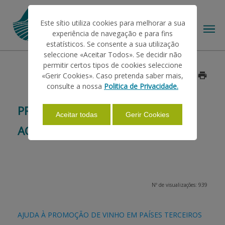
Este sítio utiliza cookies para melhorar a sua
experiência de navegação e para fins
estatísticos. Se consente a sua utilização
seleccione «Aceitar Todos». Se decidir não
permitir certos tipos de cookies seleccione
O IFAP
«Gerir Cookies». Caso pretenda saber mais,
Data: 2014/05/23
consulte a nossa
Politica de Privacidade.
AJUDAS/APOIOS
PROGRAMA NACIONAL DE APOIO
Aceitar todas
Gerir Cookies
AO SETOR DO VINHO (2008-2013)
INFORMAÇÕES
ESTATÍSTICAS
Nº de visualizações: 939
PAGAMENTOS
AJUDA À PROMOÇÃO DE VINHO EM PAÍSES TERCEIROS