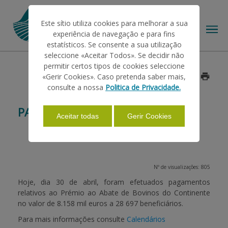
Este sítio utiliza cookies para melhorar a sua
experiência de navegação e para fins
estatísticos. Se consente a sua utilização
seleccione «Aceitar Todos». Se decidir não
permitir certos tipos de cookies seleccione
O IFAP
«Gerir Cookies». Caso pretenda saber mais,
Data: 2012/05/02
consulte a nossa
Politica de Privacidade.
AJUDAS/APOIOS
PAGAMENTOS CAMPANHA 2011
Aceitar todas
Gerir Cookies
INFORMAÇÕES
Nº de visualizações: 805
ESTATÍSTICAS
Hoje, dia
30 de abril
, foram efetuados pagamentos
relativos ao
Prémio ao Abate de Bovinos
do
Continente
no valor de 8.158 mil euros a 28 697 beneficiários.
PAGAMENTOS
Para mais informações consulte
Calendários