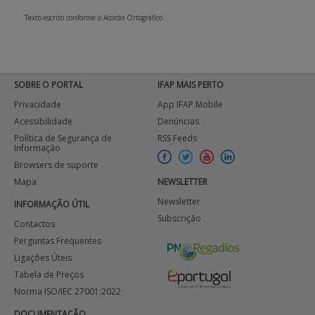
Texto escrito conforme o Acordo Ortográfico.
APOIO AO BENEFICIÁRIO
Entrar / Registar
SOBRE O PORTAL
IFAP MAIS PERTO
Privacidade
App IFAP Mobile
Acessibilidade
Denúncias
Política de Segurança de
RSS Feeds
Informação
Browsers de suporte
Mapa
NEWSLETTER
Newsletter
INFORMAÇÃO ÚTIL
Subscrição
Contactos
Perguntas Frequentes
Ligações Úteis
Tabela de Preços
Norma ISO/IEC 27001:2022
DOCUMENTAÇÃO