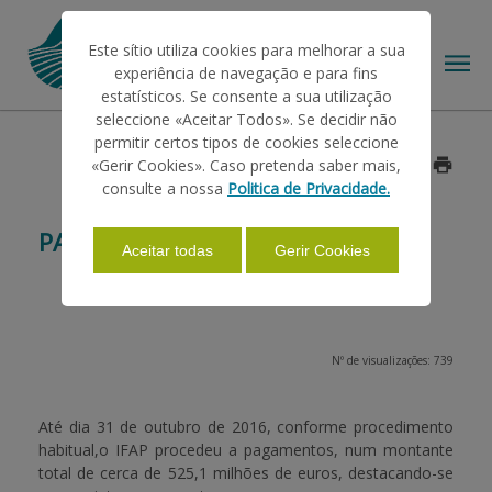
Este sítio utiliza cookies para melhorar a sua
experiência de navegação e para fins
estatísticos. Se consente a sua utilização
seleccione «Aceitar Todos». Se decidir não
permitir certos tipos de cookies seleccione
O IFAP
«Gerir Cookies». Caso pretenda saber mais,
Data: 2016/10/31
consulte a nossa
Politica de Privacidade.
AJUDAS/APOIOS
PAGAMENTOS OUTUBRO 2016
Aceitar todas
Gerir Cookies
INFORMAÇÕES
Nº de visualizações: 739
ESTATÍSTICAS
Até dia
31 de outubro de 2016
, conforme procedimento
habitual,o IFAP procedeu a pagamentos, num montante
PAGAMENTOS
total de cerca de
525,1 milhões de euros
, destacando-se