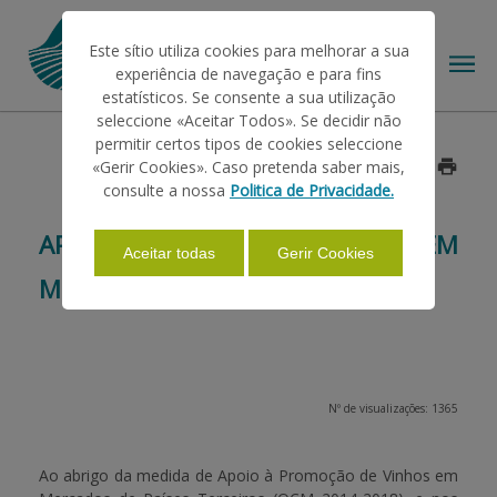
Este sítio utiliza cookies para melhorar a sua
experiência de navegação e para fins
estatísticos. Se consente a sua utilização
seleccione «Aceitar Todos». Se decidir não
permitir certos tipos de cookies seleccione
O IFAP
«Gerir Cookies». Caso pretenda saber mais,
Data: 2016/04/13
consulte a nossa
Politica de Privacidade.
AJUDAS/APOIOS
APOIO À PROMOÇÃO DE VINHOS EM
Aceitar todas
Gerir Cookies
MERCADOS DE PAÍSES TERCEIROS
INFORMAÇÕES
ESTATÍSTICAS
Nº de visualizações: 1365
PAGAMENTOS
Ao abrigo da medida de
Apoio à Promoção de Vinhos em