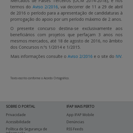
Mercados de Países Terceiros (OCM 2014-2018)
, e nos
termos do
Aviso 2/2016
, vai decorrer de
11 a 29 de abril
APOIO AO BENEFICIÁRIO
de 2016
o período para a apresentação de candidaturas à
prorrogação do apoio por um período máximo de 2 anos.
O presente concurso destina-se exclusivamente aos
beneficiários com projetos que perfaçam 3 anos nos
Entrar / Registar
mesmos mercados, até 18 de agosto de 2016, no âmbito
dos Concursos n.ºs 1/2014 e 1/2015.
Mais informações consulte o
Aviso 2/2016
e o site do
IVV
.
Texto escrito conforme o Acordo Ortográfico.
SOBRE O PORTAL
IFAP MAIS PERTO
Privacidade
App IFAP Mobile
Acessibilidade
Denúncias
Política de Segurança de
RSS Feeds