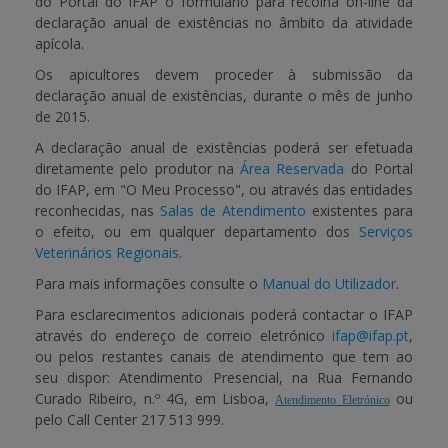
do Portal do IFAP o formulário para recolha
on-line
da
declaração anual de existências no âmbito da atividade
APOIO AO BENEFICIÁRIO
apícola.
Os apicultores devem proceder à submissão da
declaração anual de existências, durante o mês de
junho
de 2015
.
Entrar / Registar
A declaração anual de existências poderá ser efetuada
diretamente pelo produtor na
Área Reservada
do Portal
do IFAP, em
"O Meu Processo"
, ou através das entidades
reconhecidas, nas
Salas de Atendimento
existentes para
o efeito, ou em qualquer departamento dos
Serviços
Veterinários Regionais
.
Para mais informações consulte o
Manual do Utilizador
.
Para esclarecimentos adicionais poderá contactar o IFAP
através do endereço de correio eletrónico
ifap@ifap.pt
,
ou pelos restantes canais de atendimento que tem ao
seu dispor: Atendimento Presencial, na Rua Fernando
Curado Ribeiro, n.º 4G, em Lisboa,
ou
Atendimento Eletrónico
pelo
Call Center
217 513 999.