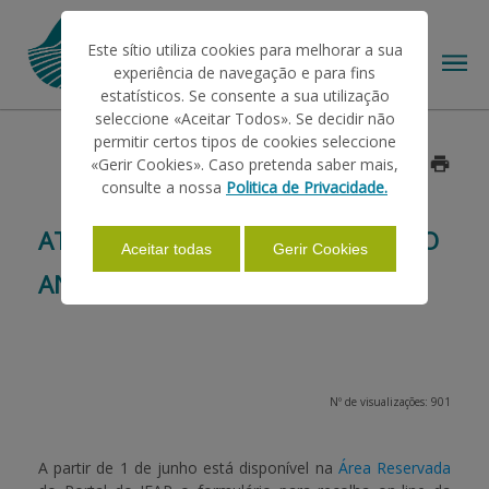
Este sítio utiliza cookies para melhorar a sua
experiência de navegação e para fins
estatísticos. Se consente a sua utilização
seleccione «Aceitar Todos». Se decidir não
permitir certos tipos de cookies seleccione
O IFAP
«Gerir Cookies». Caso pretenda saber mais,
Data: 2015/05/29
consulte a nossa
Politica de Privacidade.
AJUDAS/APOIOS
ATIVIDADE APÍCOLA - DECLARAÇÃO
Aceitar todas
Gerir Cookies
ANUAL DE EXISTÊNCIAS
INFORMAÇÕES
ESTATÍSTICAS
Nº de visualizações: 901
PAGAMENTOS
A partir de 1 de junho está disponível na
Área Reservada