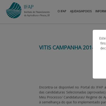
O IFAP
AJUDAS/APOIOS
INFOR
Este
fin
VITIS CAMPANHA 2014/20
dec
Encontra-se disponível no Portal do IFAP 
das candidaturas
Selecionadas
(aprovadas)
Meu Processo/ Candidaturas/ Regime de Ap
à semelhança do que foi implementado para