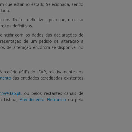
tem que estar no estado
Selecionada
, sendo
idado.
dos direitos definitivos, pelo que, no caso
eitos definitivos.
oincidir com os dados das declarações de
apresentação de um pedido de alteração à
os de alteração encontra-se disponível no
arcelário (iSIP) do IFAP, relativamente aos
imento
das entidades acreditadas existentes
.nrv@ifap.pt
, ou pelos restantes canais de
em Lisboa,
Atendimento Eletrónico
ou pelo