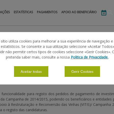
MAÇÕES
ESTATÍSTICAS
PAGAMENTOS
APOIO AO BENEFICIÁRIO
 sítio utiliza cookies para melhorar a sua experiência de navegação e
s estatísticos. Se consente a sua utilização seleccione «Aceitar Todos»
15
idir não permitir certos tipos de cookies seleccione «Gerir Cookies». 
pretenda saber mais, consulte a nossa
Politica de Privacidade.
Aceitar todas
Gerir Cookies
a funcionalidade para registo dos pedidos de pagamento de investim
 da Campanha de 2014/2015, podendo os beneficiários e entidades 
oio à Restruturação e Reconversão das Vinhas (VITIS)/ Campanha 
 o registo das candidaturas.