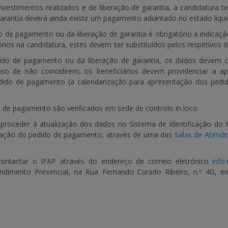
vestimentos realizados e de liberação de garantia, a candidatura 
arantia deverá ainda existir um pagamento adiantado no estado liqu
o de pagamento ou da liberação de garantia é obrigatório a indicação 
rios na candidatura, estes devem ser substituídos pelos respetivos dir
dido de pagamento ou da liberação de garantia, os dados devem c
so de não coincidirem, os beneficiários devem providenciar a 
dido de pagamento
(a calendarização para apresentação dos pedid
 de pagamento são verificados em sede de controlo
in loco
.
á proceder à atualização dos dados no Sistema de Identificação do P
ntação do pedido de pagamento, através de uma das
Salas de Atend
contactar o IFAP através do endereço de correio eletrónico
info
ndimento Presencial, na Rua Fernando Curado Ribeiro, n.º 4G, 