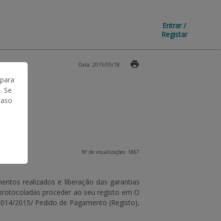
Entrar /
Registar
Data: 2015/05/18
 para
. Se
Caso
Nº de visualizações: 1867
entos realizados e liberação das garantias
protocoladas proceder ao seu registo em
O
2014/2015/ Pedido de Pagamento (Registo)
,