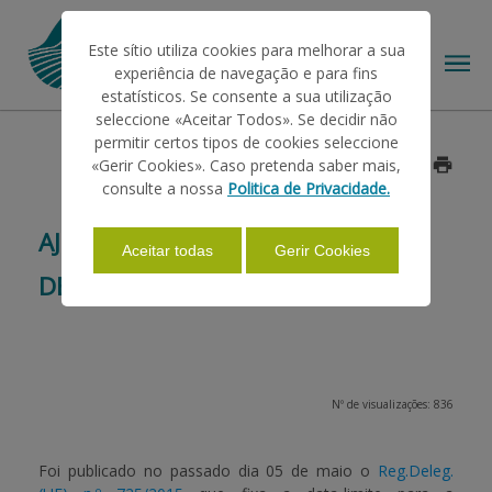
Este sítio utiliza cookies para melhorar a sua
experiência de navegação e para fins
estatísticos. Se consente a sua utilização
seleccione «Aceitar Todos». Se decidir não
permitir certos tipos de cookies seleccione
O IFAP
«Gerir Cookies». Caso pretenda saber mais,
Data: 2015/05/29
consulte a nossa
Politica de Privacidade.
AJUDAS/APOIOS
AJUDA À ARMAZENAGEM PRIVADA
Aceitar todas
Gerir Cookies
DE CARNE DE SUÍNO
INFORMAÇÕES
ESTATÍSTICAS
Nº de visualizações: 836
PAGAMENTOS
Foi publicado no passado dia 05 de maio o
Reg.Deleg.