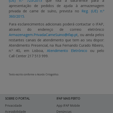
(UE) n.º 725/2015
que fixa a data-limite para a
apresentação de pedidos de ajuda à armazenagem
APOIO AO BENEFICIÁRIO
privada de carne de suíno, prevista no
Reg. (UE) n.º
360/2015.
Para esclarecimentos adicionais poderá contactar o IFAP,
através do endereço de correio eletrónico
Entrar / Registar
Armazenagem.PrivadaCarneSuino@ifap.pt
, ou ainda pelos
restantes canais de atendimento que tem ao seu dispor:
Atendimento Presencial, na Rua Fernando Curado Ribeiro,
n.º 4G, em Lisboa,
Atendimento Eletrónico
ou pelo
Call Center
217 513 999.
Texto escrito conforme o Acordo Ortográfico.
SOBRE O PORTAL
IFAP MAIS PERTO
Privacidade
App IFAP Mobile
Acessibilidade
Denúncias