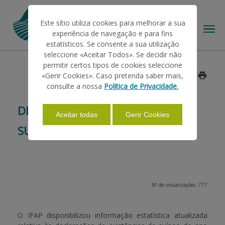
Este sítio utiliza cookies para melhorar a sua
experiência de navegação e para fins
estatísticos. Se consente a sua utilização
seleccione «Aceitar Todos». Se decidir não
permitir certos tipos de cookies seleccione
O IFAP
«Gerir Cookies». Caso pretenda saber mais,
Data: 2015/01/21
consulte a nossa
Politica de Privacidade.
AJUDAS/APOIOS
DECLARAÇÕES DE EXISTÊNCIAS DE
Aceitar todas
Gerir Cookies
SUÍNOS
INFORMAÇÕES
ESTATÍSTICAS
Nº de visualizações: 777
PAGAMENTOS
O IFAP disponibilizou informação estatística atualizada