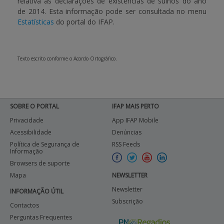
relativa às
declarações de existências de suínos do ano
de 2014
. Esta informação pode ser consultada no menu
APOIO AO BENEFICIÁRIO
Estatísticas
do portal do IFAP.
Entrar / Registar
Texto escrito conforme o Acordo Ortográfico.
SOBRE O PORTAL
IFAP MAIS PERTO
Privacidade
App IFAP Mobile
Acessibilidade
Denúncias
Política de Segurança de
RSS Feeds
Informação
Browsers de suporte
Mapa
NEWSLETTER
Newsletter
INFORMAÇÃO ÚTIL
Subscrição
Contactos
Perguntas Frequentes