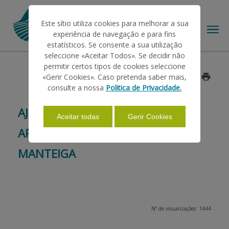
Este sítio utiliza cookies para melhorar a sua
experiência de navegação e para fins
estatísticos. Se consente a sua utilização
seleccione «Aceitar Todos». Se decidir não
permitir certos tipos de cookies seleccione
O IFAP
«Gerir Cookies». Caso pretenda saber mais,
Data: 2015/02/03
consulte a nossa
Politica de Privacidade.
AJUDAS/APOIOS
AJUDA EXCECIONAL À
Aceitar todas
Gerir Cookies
ARMAZENAGEM PRIVADA
INFORMAÇÕES
MANTEIGA
ESTATÍSTICAS
Nº de visualizações: 1444
PAGAMENTOS