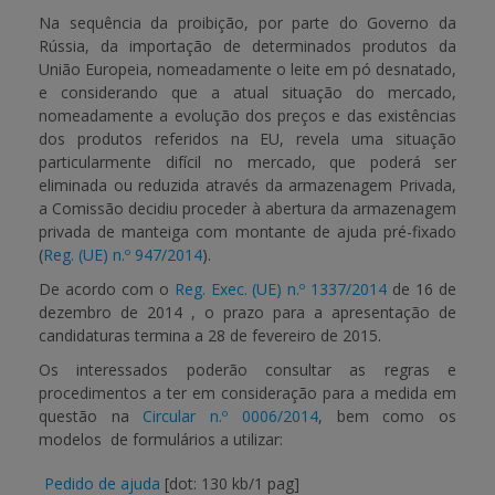
Na sequência da proibição, por parte do Governo da
Rússia, da importação de determinados produtos da
APOIO AO BENEFICIÁRIO
União Europeia, nomeadamente o leite em pó desnatado,
e considerando que a atual situação do mercado,
nomeadamente a evolução dos preços e das existências
Entrar / Registar
dos produtos referidos na EU, revela uma situação
particularmente difícil no mercado, que poderá ser
eliminada ou reduzida através da armazenagem Privada,
a Comissão decidiu proceder à abertura da armazenagem
privada de manteiga com montante de ajuda pré-fixado
(
Reg. (UE) n.º 947/2014
).
De acordo com o
Reg. Exec. (UE) n.º 1337/2014
de 16 de
dezembro de 2014 , o prazo para a apresentação de
candidaturas termina a
28 de fevereiro de 2015
.
Os interessados poderão consultar as regras e
procedimentos a ter em consideração para a medida em
questão na
Circular n.º 0006/2014
, bem como os
modelos de formulários a utilizar:
Pedido de ajuda
[dot: 130 kb/1 pag]