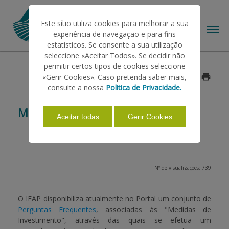
Este sítio utiliza cookies para melhorar a sua
experiência de navegação e para fins
estatísticos. Se consente a sua utilização
seleccione «Aceitar Todos». Se decidir não
permitir certos tipos de cookies seleccione
O IFAP
«Gerir Cookies». Caso pretenda saber mais,
Data: 2015/01/08
consulte a nossa
Politica de Privacidade.
AJUDAS/APOIOS
MEDIDAS DE INVESTIMENTO
Aceitar todas
Gerir Cookies
INFORMAÇÕES
Nº de visualizações: 739
ESTATÍSTICAS
O IFAP disponibiliza atualmente no Portal um conjunto de
Perguntas Frequentes
, associadas às
"Medidas de
PAGAMENTOS
Investimento"
, através das quais se efetua um