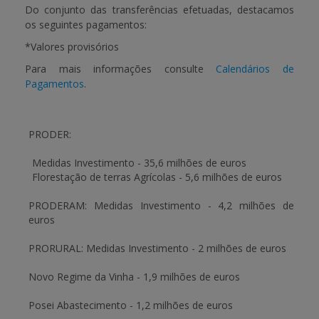
Do conjunto das transferências efetuadas, destacamos
os seguintes pagamentos:
APOIO AO BENEFICIÁRIO
*Valores provisórios
Para mais informações consulte
Calendários de
Entrar / Registar
Pagamentos
.
PRODER:
Medidas Investimento -
35,6 milhões de euros
Florestação de terras Agrícolas -
5,6 milhões de euros
PRODERAM:
Medidas Investimento -
4,2 milhões de
euros
PRORURAL:
Medidas Investimento -
2 milhões de euros
Novo Regime da Vinha -
1,9 milhões de euros
Posei Abastecimento -
1,2 milhões de euros