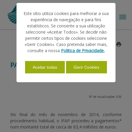
Este sítio utiliza cookies para melhorar a sua
experiência de navegação e para fins
estatísticos. Se consente a sua utilização
seleccione «Aceitar Todos». Se decidir não
permitir certos tipos de cookies seleccione
O IFAP
«Gerir Cookies». Caso pretenda saber mais,
Data: 2014/11/28
consulte a nossa
Politica de Privacidade.
AJUDAS/APOIOS
PAGAMENTOS NOVEMBRO 2014
Aceitar todas
Gerir Cookies
INFORMAÇÕES
Nº de visualizações: 636
ESTATÍSTICAS
No final do mês de novembro de 2014, conforme
procedimento habitual, o IFAP procedeu a pagamentos*
PAGAMENTOS
num montante total de cerca de
63,4 milhões de euros
.