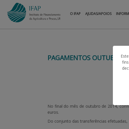
O IFAP
AJUDAS/APOIOS
INFOR
PAGAMENTOS OUTUBRO 2
Este
fin
dec
No final do mês de outubro de 2014, con
euros
.
Do conjunto das transferências efetuadas