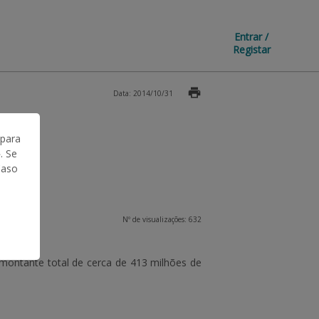
Entrar /
Registar
Data: 2014/10/31
 para
. Se
Caso
Nº de visualizações: 632
montante total de cerca de
413 milhões de