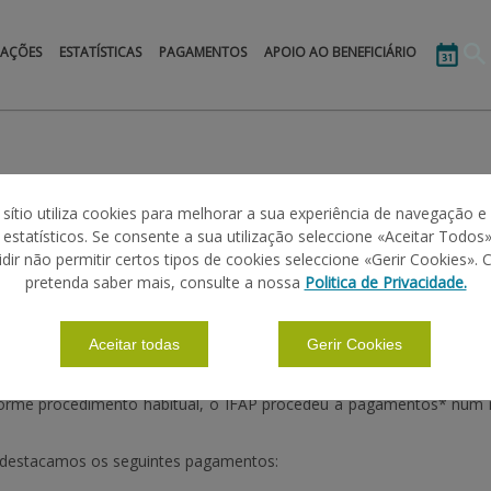
MAÇÕES
ESTATÍSTICAS
PAGAMENTOS
APOIO AO BENEFICIÁRIO
014
 sítio utiliza cookies para melhorar a sua experiência de navegação e
s estatísticos. Se consente a sua utilização seleccione «Aceitar Todos»
idir não permitir certos tipos de cookies seleccione «Gerir Cookies». 
pretenda saber mais, consulte a nossa
Politica de Privacidade.
Aceitar todas
Gerir Cookies
forme procedimento habitual, o IFAP procedeu a pagamentos* num 
, destacamos os seguintes pagamentos: