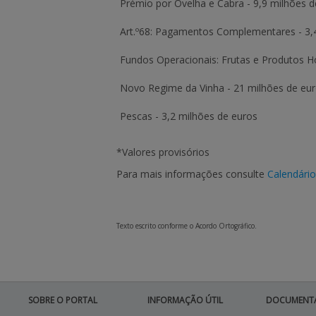
Prémio por Ovelha e Cabra -
9,9 milhões d
Art.º68:
Pagamentos Complementares
-
3,
Fundos Operacionais:
Frutas e Produtos Ho
Novo Regime da Vinha -
21 milhões de eu
Pescas -
3,2 milhões de euros
*Valores provisórios
Para mais informações consulte
Calendári
Texto escrito conforme o Acordo Ortográfico.
SOBRE O PORTAL
INFORMAÇÃO ÚTIL
DOCUMENT