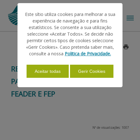
Este sítio utiliza cookies para melhorar a sua
experiência de navegação e para fins
estatísticos. Se consente a sua utilização
seleccione «Aceitar Todos». Se decidir não
permitir certos tipos de cookies seleccione
O IFAP
«Gerir Cookies». Caso pretenda saber mais,
Data: 2014/09/05
consulte a nossa
Politica de Privacidade.
AJUDAS/APOIOS
REGISTO DE PEDIDOS DE
Aceitar todas
Gerir Cookies
PAGAMENTO NO ÂMBITO DO
INFORMAÇÕES
FEADER E FEP
ESTATÍSTICAS
Nº de visualizações: 1007
PAGAMENTOS