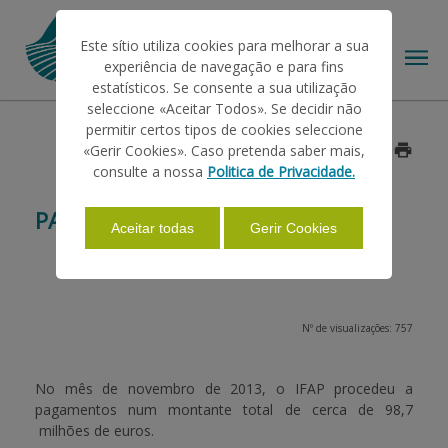
Este sítio utiliza cookies para melhorar a sua
experiência de navegação e para fins
estatísticos. Se consente a sua utilização
seleccione «Aceitar Todos». Se decidir não
permitir certos tipos de cookies seleccione
O IFAP
«Gerir Cookies». Caso pretenda saber mais,
Data: 2013/11/29
consulte a nossa
Politica de Privacidade.
AJUDAS/APOIOS
PAGAMENTOS NOVEMBRO 2013
Aceitar todas
Gerir Cookies
INFORMAÇÕES
Nº de visualizações: 757
ESTATÍSTICAS
No mês de novembro de 2013, o IFAP procedeu a
pagamentos num montante total de cerca de
98,7
PAGAMENTOS
milhões de euros
.