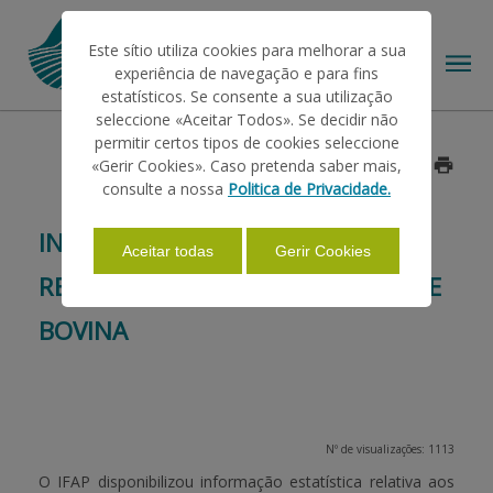
Este sítio utiliza cookies para melhorar a sua
experiência de navegação e para fins
estatísticos. Se consente a sua utilização
seleccione «Aceitar Todos». Se decidir não
permitir certos tipos de cookies seleccione
O IFAP
«Gerir Cookies». Caso pretenda saber mais,
Data: 2014/05/23
consulte a nossa
Politica de Privacidade.
AJUDAS/APOIOS
INFORMAÇÃO ESTATÍSTICA
Aceitar todas
Gerir Cookies
RELATIVA AOS ANIMAIS DA ESPÉCIE
INFORMAÇÕES
BOVINA
ESTATÍSTICAS
Nº de visualizações: 1113
PAGAMENTOS
O IFAP disponibilizou informação
estatística relativa aos