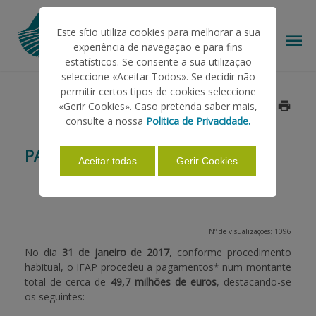
Este sítio utiliza cookies para melhorar a sua
experiência de navegação e para fins
estatísticos. Se consente a sua utilização
seleccione «Aceitar Todos». Se decidir não
permitir certos tipos de cookies seleccione
O IFAP
«Gerir Cookies». Caso pretenda saber mais,
Data: 2017/01/31
consulte a nossa
Politica de Privacidade.
AJUDAS/APOIOS
PAGAMENTOS JANEIRO 2017
Aceitar todas
Gerir Cookies
INFORMAÇÕES
Nº de visualizações: 1096
ESTATÍSTICAS
No dia
31 de janeiro de 2017
, conforme procedimento
habitual, o IFAP procedeu a pagamentos* num montante
total de cerca de
49,7 milhões de euros
, destacando-se
PAGAMENTOS
os seguintes: