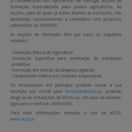
a Confederação dos Agricultores de Portugal, acções de
formação especializada para jovens agricultores. As
APOIO AO BENEFICIÁRIO
acções, para as quais já estão abertas as inscrições, são
destinadas exclusivamente a candidatos com projectos
submetidos ao
PRODER
.
As acções de formação têm por base os seguintes
Entrar / Registar
módulos:
Formação Básica de Agricultura
Formação Específica para orientação da Instalação
produtiva
Formação em Gestão da Empresa Agrícola
Componente Prática em Contexto Empresarial
Os interessados em participar poderão enviar a sua
inscrição por e-mail para
formacao@acos.pt
, poderão
dirigir-se às instalações da ACOS ou, em caso de dúvidas,
ligar para o telefone:
284310350
.
Para mais informações consulte o site da ACOS:
www.acos.pt