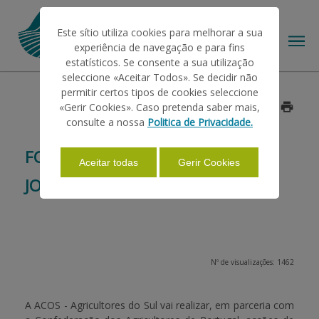
Este sítio utiliza cookies para melhorar a sua
experiência de navegação e para fins
estatísticos. Se consente a sua utilização
seleccione «Aceitar Todos». Se decidir não
permitir certos tipos de cookies seleccione
O IFAP
«Gerir Cookies». Caso pretenda saber mais,
Data: 2013/11/12
consulte a nossa
Politica de Privacidade.
AJUDAS/APOIOS
FORMAÇÃO ESPECIALIZADA PARA
Aceitar todas
Gerir Cookies
JOVENS AGRICULTORES
INFORMAÇÕES
ESTATÍSTICAS
Nº de visualizações: 1462
PAGAMENTOS
A
ACOS - Agricultores do Sul
vai realizar, em parceria com