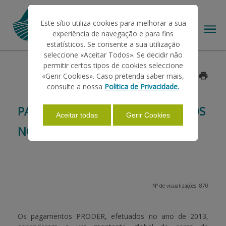
Este sítio utiliza cookies para melhorar a sua
experiência de navegação e para fins
estatísticos. Se consente a sua utilização
seleccione «Aceitar Todos». Se decidir não
permitir certos tipos de cookies seleccione
O IFAP
«Gerir Cookies». Caso pretenda saber mais,
Data: 2014/06/09
consulte a nossa
Politica de Privacidade.
AJUDAS/APOIOS
PAGAMENTOS PRODER EFETUADOS
Aceitar todas
Gerir Cookies
NO ANO DE 2013
INFORMAÇÕES
ESTATÍSTICAS
Nº de visualizações: 870
PAGAMENTOS
Os pagamentos PRODER, efetuados no ano de 2013,