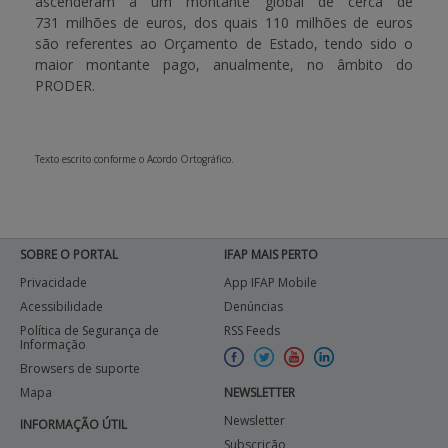
ascenderam a um montante global de cerca de
731 milhões de euros, dos quais 110 milhões de euros
APOIO AO BENEFICIÁRIO
são referentes ao Orçamento de Estado, tendo sido o
maior montante pago, anualmente, no âmbito do
PRODER.
Entrar / Registar
Texto escrito conforme o Acordo Ortográfico.
SOBRE O PORTAL
IFAP MAIS PERTO
Privacidade
App IFAP Mobile
Acessibilidade
Denúncias
Política de Segurança de
RSS Feeds
Informação
Browsers de suporte
Mapa
NEWSLETTER
Newsletter
INFORMAÇÃO ÚTIL
Subscrição